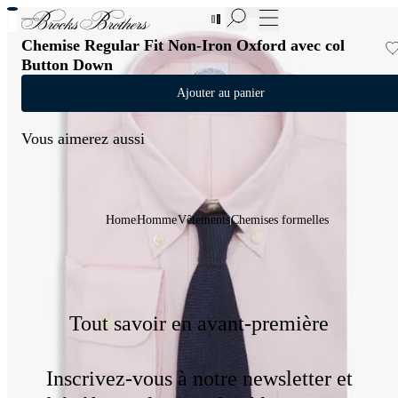
Nouvelles pièces en Soldes | Jusqu'à -50%
Chemise Regular Fit Non-Iron Oxford avec col
Button Down
Ajouter au panier
Vous aimerez aussi
Home
Homme
Vêtements
Chemises formelles
Tout savoir en avant-première
Inscrivez-vous à notre newsletter et