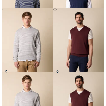
Pull col rond à rayures en Coton-
Gilet en Maille de Coton Makò
soie-Lin
CHF 87.50
CHF 102