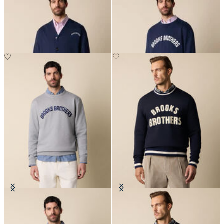
Cardigan en Coton avec logo
Sweat en Coton avec logo imprimé
imprimé et col en V
en grand
CHF 97.50
CHF 97.50
Sweat en Coton avec logo imprimé
Pull avec Logo Terry
en grand
CHF 107.50