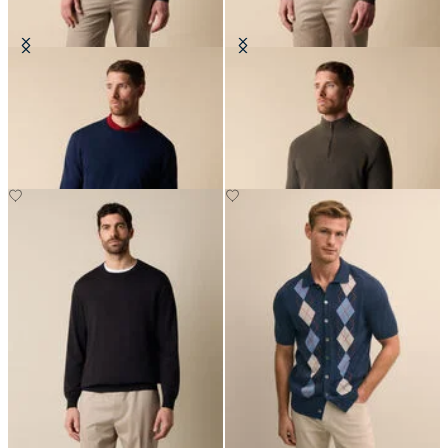
Pull Col Rond en Coton Makò
Maglia demi-zippée en Coton-
cachemire à côtes anglaises
CHF 90
CHF 123