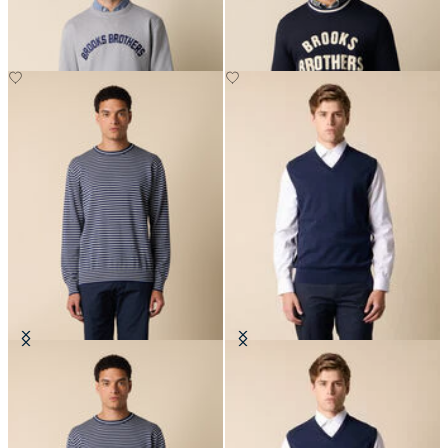
CHF 97.50
Pull col rond à rayures en Coton-
Gilet en Maille de Coton Makò
soie-Lin
CHF 87.50
CHF 102