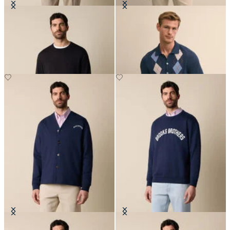
Pull Col Rond en Coton Makò
Cardigan Polo en Maille Intarsia
Argyle
CHF 90
CHF 120