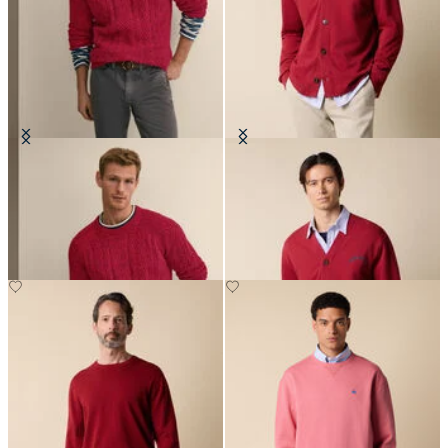
Maglia Twist Fisherman à Col Ras
Cardigan en Coton avec logo
du Cou
imprimé et col en V
CHF 147
CHF 97.50