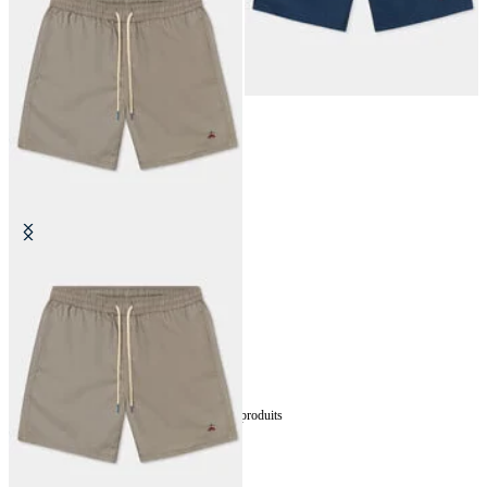
Costume Uni
5
de
5
produits