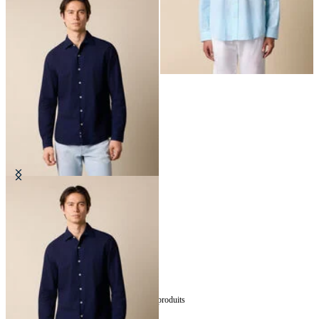
Chemise Slim Fit en Seersucker
avec Col Ouvert
CHF 98
5
de
5
produits