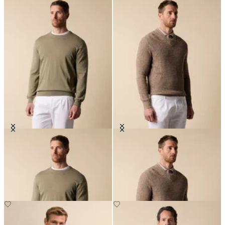
Pull Col Rond en Coton Makò
Pull en Coton-Lin mouLiné avec
col en V