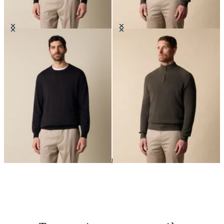
Pull Col Rond en Coton Makò
Maglia demi-zippée en Coton-
cachemire à côtes anglaises
24
de
51
produits
Maille
Home
Homme
Vêtements