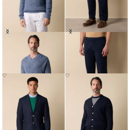
Pull en Coton-Lin mouLiné avec
Chino Extensible avec Micro Motif
col en V
CHF 102.50
CHF 147