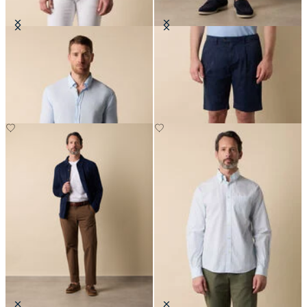
Chemise Slim Fit en Lin avec Col
Bermuda Classico en Coton
Button Down
CHF 80
CHF 93