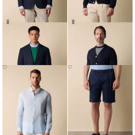
Blazer en Hopsack avec Boutons
Cardigan en Coton-Lin avec Col en
Dorés
V
CHF 635
CHF 129