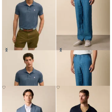
Polo Golden Fleece en Coton
Pantalon en Lin à chevrons
Supima
CHF 135
CHF 101.50