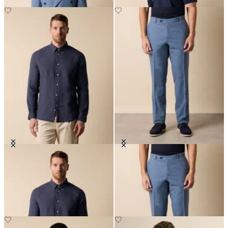
Chemise Slim Fit en Lin avec Col
Pantalon Tropical en Laine Vierge
Button Down
CHF 152.50
CHF 93