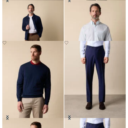
Veste Chemise en Cuir Suédé
Chemise Friday Regular Fit à Col
Button Down
CHF 415
CHF 101.50