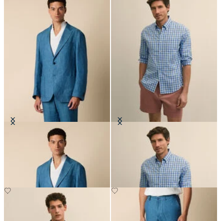
Blazer en Lin à chevrons
Chemise Friday Regular Fit en
Oxford avec col Button Down
CHF 307.50
CHF 101.50