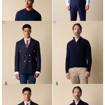
Pull Col Rond en Coton Makò
Pantalons en Laine Vierge
CHF 90
CHF 165
Blazer croisé en hopsack avec
Maglia demi-zippée en Coton-
Boutons Dorés
cachemire à côtes anglaises
CHF 655
CHF 123