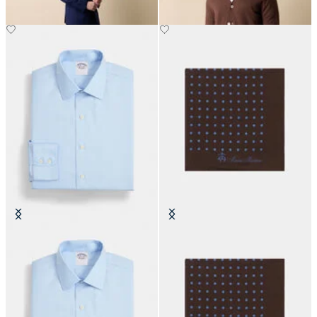
Chemise Slim Fit Non-Iron en
Pochette en Soie à Pois
coton avec col Ainsley
CHF 75
CHF 175