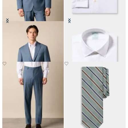
Blazer en Laine Vierge
Chemise Slim Fit Non-Iron en
coton avec col Ainsley
CHF 330
CHF 165