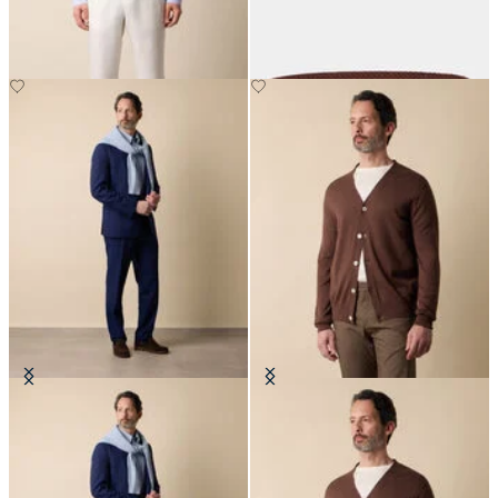
CHF 135
CHF 180
Robe en Laine Vierge superfine
Cardigan en Coton-Lin avec Col en
V
CHF 747.50
CHF 129