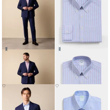
Completo croisé en Laine Vierge
Chemise Regular Fit Non-Iron en
Weave
coton avec col Button Down
CHF 495
CHF 165