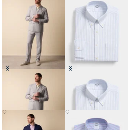
Completo croisé en Laine Vierge
Chemise Regular Fit Non-Iron
Weave
Oxford avec col Button Down
CHF 495
CHF 115.50