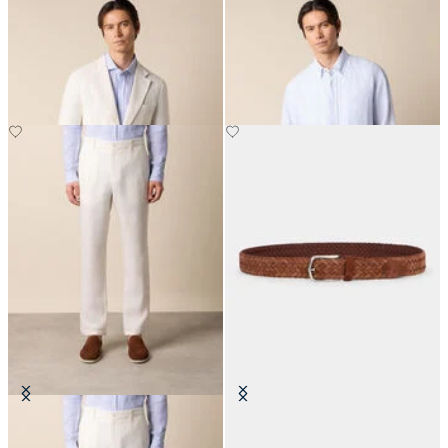
Blazer en Lin
Chemise Regular Fit en Lin avec
Col Button Down
CHF 307.50
CHF 81
Pantalon en Lin
Ceinture en Cuir Suédé Tressé