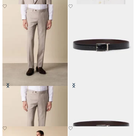
Pantalon en Laine Vierge Twill
Ceinture Réversible en Cuir de
Vachette
CHF 107.50
CHF 105