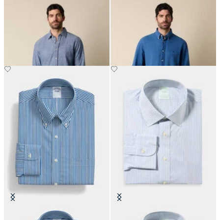
Chemise Slim Fit en Coton avec col
Chemise Regular Fit avec Col
classique
Button Down
CHF 108.50
CHF 108.50
Chemise Regular Fit en coton avec
Chemise Slim Fit Non-Iron en