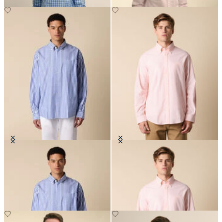
Chemise Friday Regular Fit en
Chemise Regular Fit en seersucker
PopeLine avec col Button Down
avec col Button Down
CHF 145
CHF 98