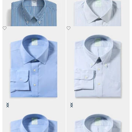
col Button Down
coton avec col Ainsley
CHF 165
CHF 115.50
Chemise Slim Fit Non-Iron
Chemise Slim Fit Non-Iron Oxford
Performance avec col Ainsley
avec col Button Down
CHF 165
CHF 165