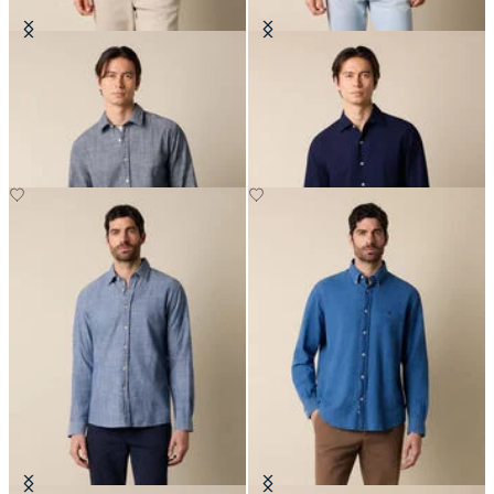
Chemise Slim Fit en Coton avec col
Chemise Slim Fit en Seersucker
classique
avec Col Ouvert
CHF 108.50
CHF 98