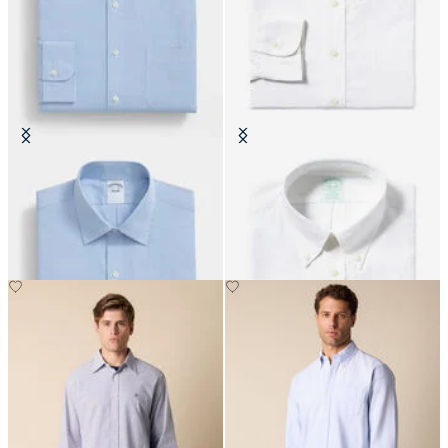
Chemise Regular Fit en Coton à
Chemise Slim Fit Non-Iron Oxford
Col Ainsley
avec col Button Down
CHF 165
CHF 165