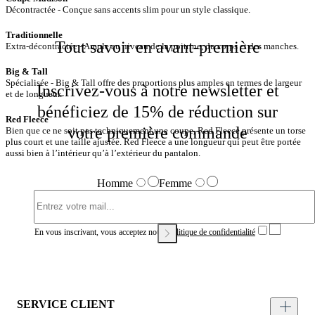
Décontractée - Conçue sans accents slim pour un style classique.
Traditionnelle
Tout savoir en avant-première
Extra-décontractée - Ample au niveau de la poitrine, du corps et des manches.
Spécialisée - Big & Tall offre des proportions plus amples en termes de largeur
Inscrivez-vous à notre newsletter et
et de longueur.
bénéficiez de 15% de réduction sur
votre première commande
Bien que ce ne soit pas techniquement une coupe, Red Fleece présente un torse
plus court et une taille ajustée. Red Fleece a une longueur qui peut être portée
aussi bien à l’intérieur qu’à l’extérieur du pantalon.
Homme
Femme
En vous inscrivant, vous acceptez notre
Politique de confidentialité
SERVICE CLIENT