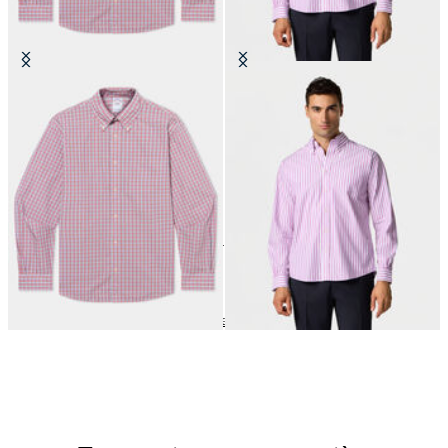
Chemise Friday Regular Fit en
Chemise Friday Regular Fit à Col
Popeline avec Col Button Down
Button Down
CHF 115.50
CHF 145
14
de
14
produits
Chemises Friday
Home
Chemises
Acheter par type