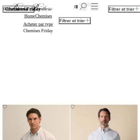
Nouvelles pièces en Soldes | Jusqu'à -50%
Chemises Friday
Filtrer et trier
Filtrer et trier
Home
Chemises
Filtrer et trier
Acheter par type
Chemises Friday