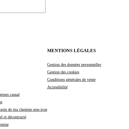
MENTIONS LÉGALES
Gestion des données personnelles
Gestion des cookies
Conditions générales de vente
Accessibilité
mises casual
en
soin de ma chemise non-iron
l et décontracté
emise