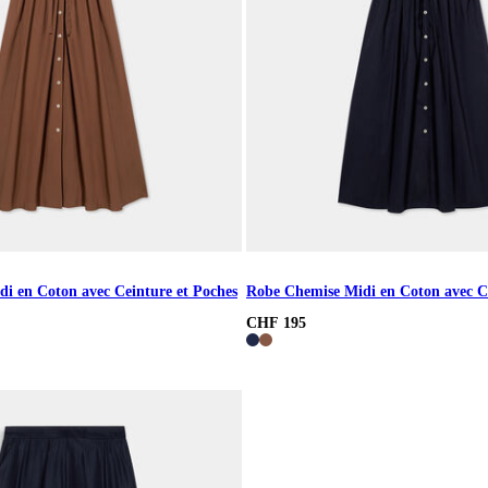
i en Coton avec Ceinture et Poches
Robe Chemise Midi en Coton avec Ce
CHF 195