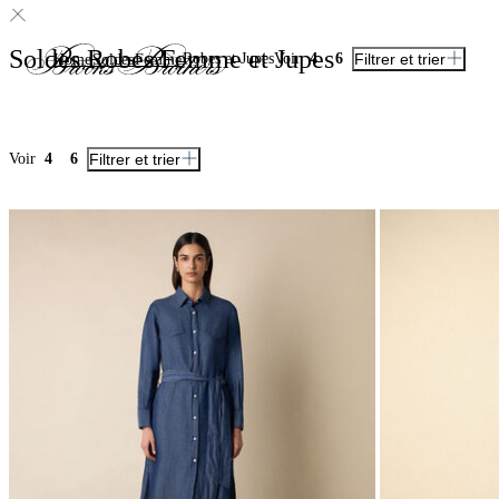
Soldes Robes Femme et Jupes
Robes et Jupes
Voir
4
6
Filtrer et trier
Home
Soldes
Femme
Voir
4
6
Filtrer et trier