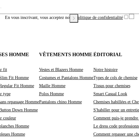
En vous inscrivant, vous acceptez notre
Politique de confidentialité
SES HOMME
VÊTEMENTS HOMME
ÉDITORIAL
r fit
Vestes et Blazers Homme
Notre histoire
Slim Fit Homme
Costumes et Pantalons Homme
Types de cols de chemise
Regular Fit Homme
Maille Homme
Tissus pour chemises
r type
Polos Homme
Smart Casual Look
sans repassage Homme
Pantalons chino Homme
Chemises habillées et Che
 Button Down Homme
S'habiller pour un entreti
r couleur
Comment puis-je prendre 
blanches Homme
Le dress code professionne
bleues Homme
Comment repasser une ch