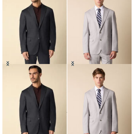
Blazer en Laine Vierge
Blazer en Laine Vierge
CHF 352.50
CHF 310
24
de
37
produits