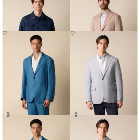
Surchemise Utility en Lin
Blazer en Lin-Laine à Motif
Chevron
CHF 195
CHF 327.50
Blazer en Lin à chevrons
Blazer en tissu basket weave
CHF 307.50
CHF 307.50