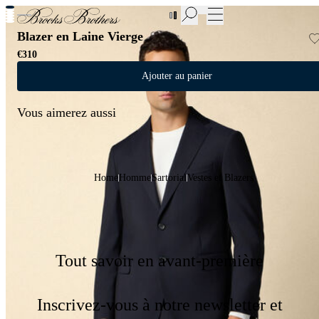
Nouvelles pièces en Soldes | Jusqu'à -50%
Blazer en Laine Vierge
€310
Ajouter au panier
Vous aimerez aussi
Home
Homme
Sartorial
Vestes et Blazers
Tout savoir en avant-première
Inscrivez-vous à notre newsletter et