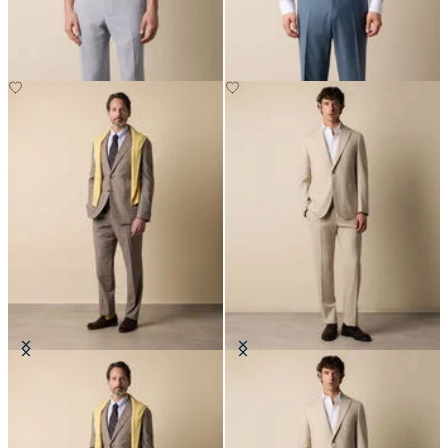
€142.50
€155
Robe en mélange de Coton Glen
Costume de Voyage en Laine
Plaid
€650
€505