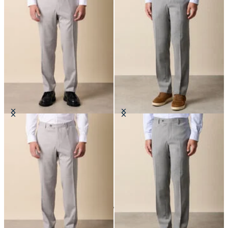
Pantalons en Laine Vierge
Pantalon en Mélange de Laine
Vierge
€155
€155
24
de
35
produits