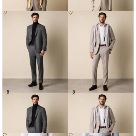
Costume en Laine Sharkskin
Costume en Laine Vierge à Rayures
Fines
€360
€515