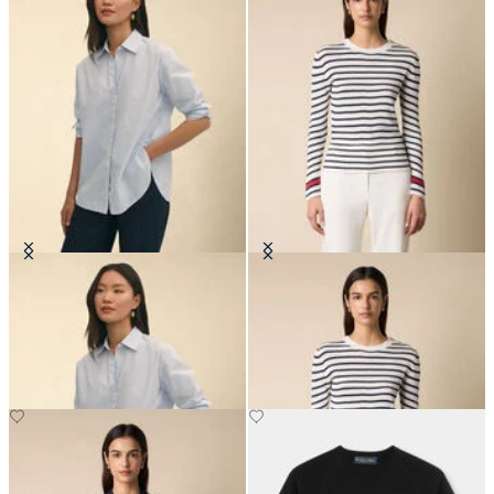
Blouse Oversize en Popeline de
Pull à rayures col rond avec
Coton
boutons logo dorés
€110
€90