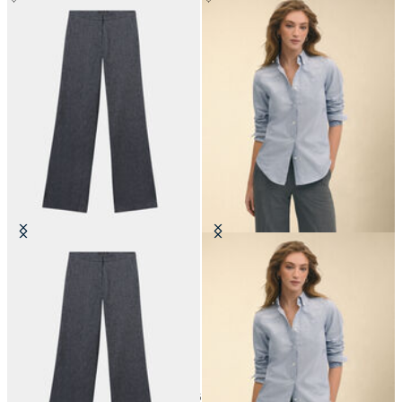
Pantalon Droit en Twill de Coton-
Chemise en Oxford avec Col
Lin
Button Down
€110
€155
24
de
86
produits