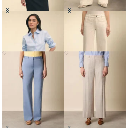
Chemise Classic Fit Non-Iron en
Pantalon en Denim avec Poches
Oxford avec Col Pointu
Appliquées
€155
€120