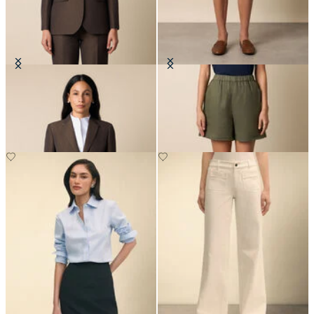
Blazer en Coton-Lin
Bermuda en Lino Épais
€307.50
€62.50