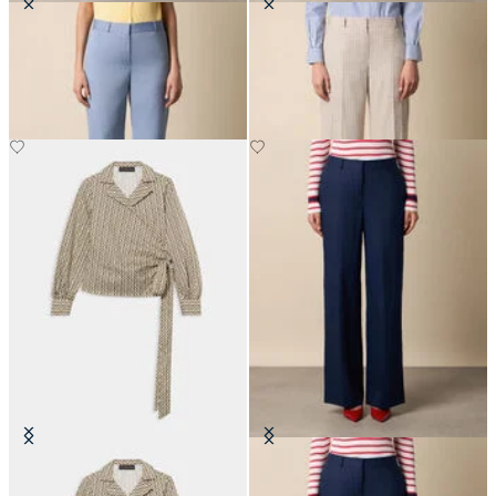
Pantalon Droit en Laine Mélangée
Pantalon Wide Leg à Rayures
€205
€207.50
Blouse cache-cœur en Coton avec
Pantaloni Sartoriali Wide Leg en