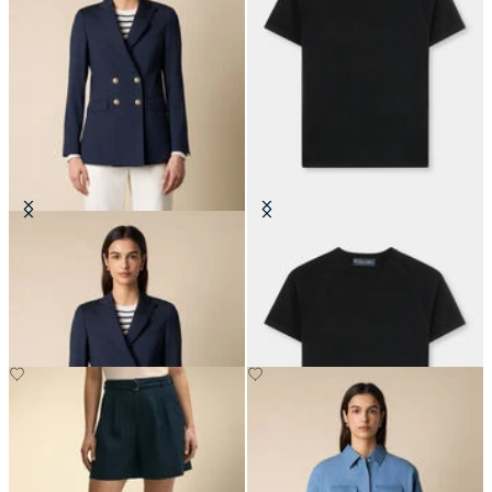
Blazer croisé en mélange de Laine
T-shirt en Laine Mérinos à
avec boutons dorés
Manches Courtes et Col Rond
€620
€69