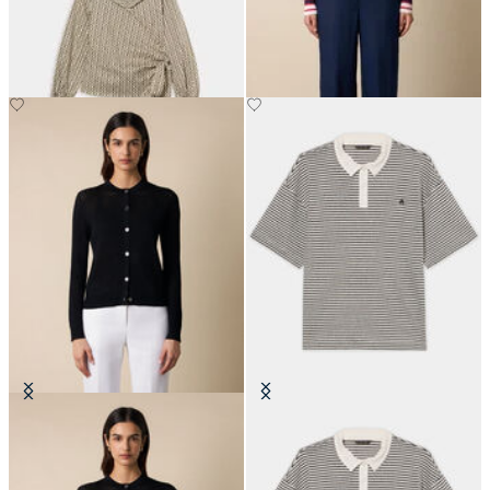
motif optique
Lin
€108.50
€167.50
Cardigan à col rond en viscose
Polo à Rayures avec Logo en Jersey
pointelle
de Coton-Lin
€84
€108