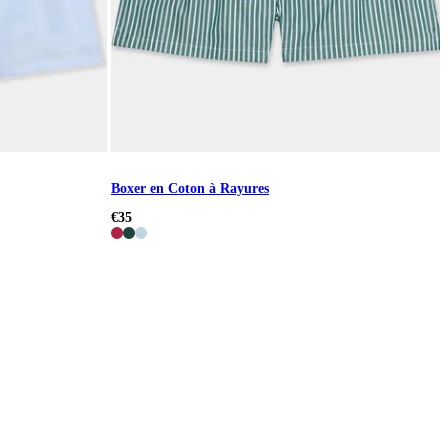
Boxer en Coton à Rayures
€35