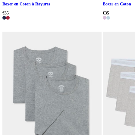
Boxer en Coton à Rayures
Boxer en Coton
€35
€35