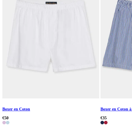
Boxer en Coton
Boxer en Coton à
€50
€35