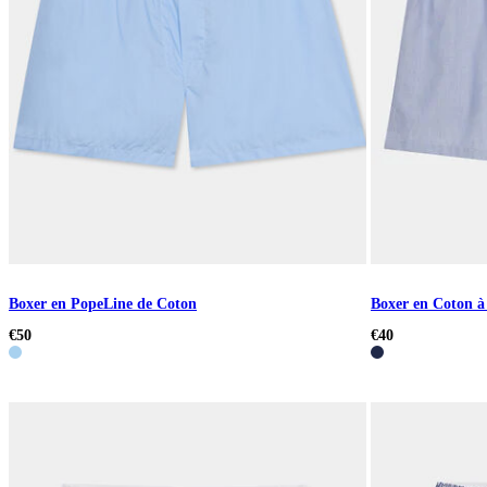
Boxer en PopeLine de Coton
Boxer en Coton à
€50
€40