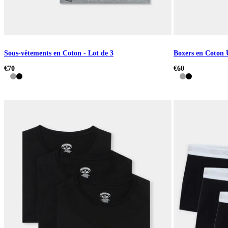
Sous-vêtements en Coton - Lot de 3
Boxers en Coton 
€70
€60