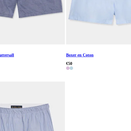
ttersall
Boxer en Coton
€50