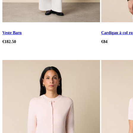
Veste Barn
Cardigan à col ro
€182.50
€84