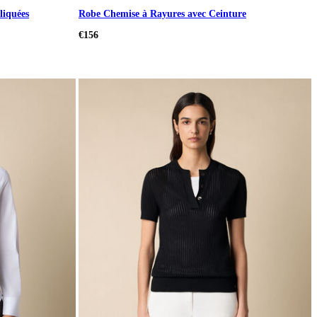
liquées
Robe Chemise à Rayures avec Ceinture
€156