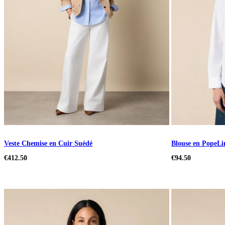
Veste Chemise en Cuir Suédé
Blouse en PopeLi
€412.50
€94.50