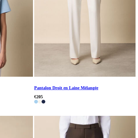
Pantalon Droit en Laine Mélangée
€205