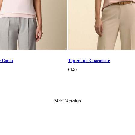
e Coton
Top en soie Charmeuse
€140
24
de
134
produits