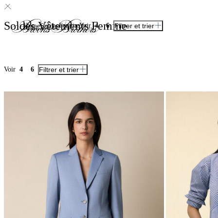
Soldes Vêtements Femme
Femme
Voir
4
6
Filtrer et trier
Home
Soldes
Voir
4
6
Filtrer et trier