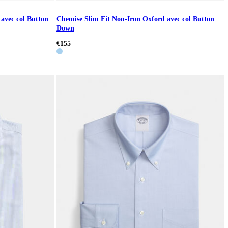
avec col Button
Chemise Slim Fit Non-Iron Oxford avec col Button
Down
€155