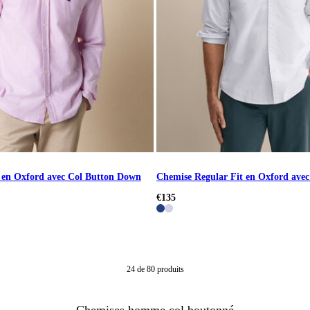
 en Oxford avec Col Button Down
Chemise Regular Fit en Oxford ave
€135
24
de
80
produits
Chemises homme col boutonné