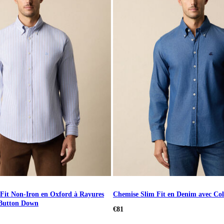
Fit Non-Iron en Oxford à Rayures
Chemise Slim Fit en Denim avec Co
 Button Down
€81