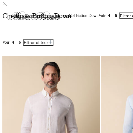
Chemises Button-Down
Col Button Down
Voir
4
6
Filtrer 
Home
Chemises
Acheter par type
Voir
4
6
Filtrer et trier