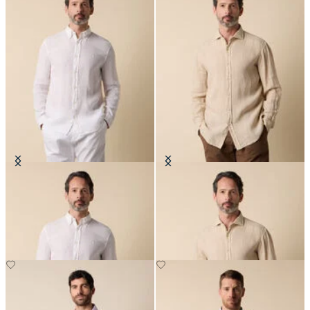
Chemise Slim Fit en Lin avec Col
Chemise Regular Fit en Lin avec
Button Down
Col évasé
€87
€87