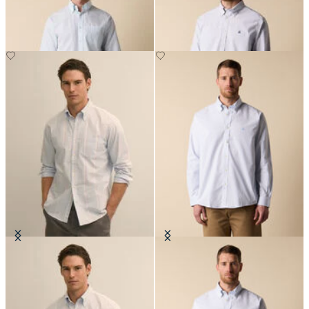
€94.50
€155
Chemise Friday Regular Fit en
Chemise Oxford Non-Iron Coupe
Oxford avec Col Button Down
Regular avec Col Button Down
€94.50
€155