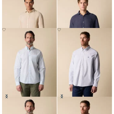
Chemise Slim Fit en Lin avec Col
Chemise Regular Fit en Lin avec
évasé
Col évasé
€87
€87
Chemise Friday Regular Fit à Col
Chemise Oxford Non-Iron Coupe
Button Down
Regular avec Col Button Down