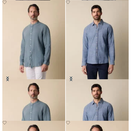
Chemise Regular Fit en Lin avec
Chemise Slim Fit en Coton avec col
col mao
classique
€87
€101.50