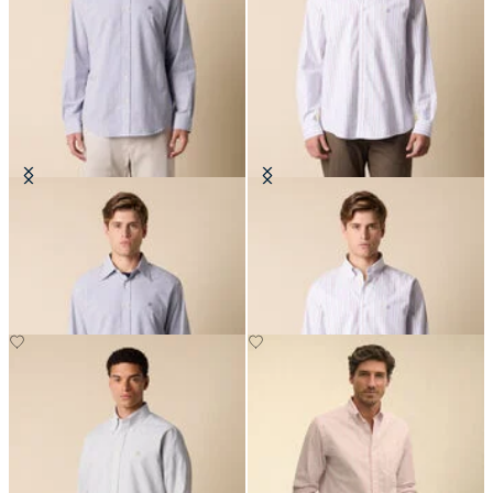
Chemise Regular Fit en seersucker
Chemise Regular Fit Non-Iron
avec col Button Down
Oxford avec col Button Down
€91
€108.50