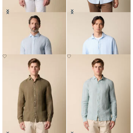
Chemise Slim Fit en Lin avec Col
Chemise Regular Fit en Lin avec
évasé
Col évasé
€87
€87