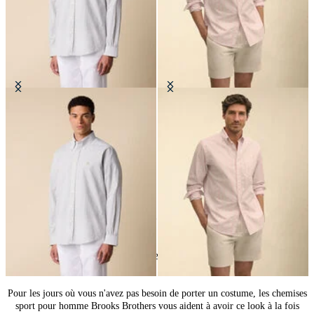
Chemise Regular Fit en seersucker
Chemise Friday Regular Fit en
avec col Button Down
Oxford avec Col Button Down
€91
€94.50
24
de
91
produits
Chemises homme style décontracté
Pour les jours où vous n'avez pas besoin de porter un costume, les chemises
sport pour homme Brooks Brothers vous aident à avoir ce look à la fois