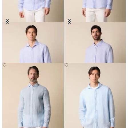
Chemise Slim Fit en Lin avec col
Chemise Regular Fit en Lin avec
évasé
Col Button Down
€87
€75