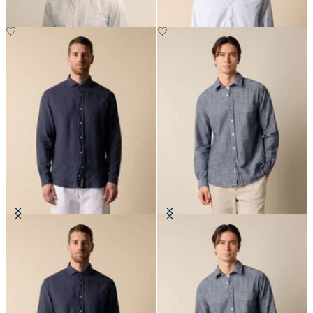
Chemise Slim Fit en Lin avec Col
Chemise Slim Fit en Coton avec col
évasé
classique
€87
€101.50