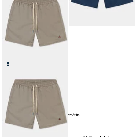
Costume Uni
€87.50
5
de
5
produits