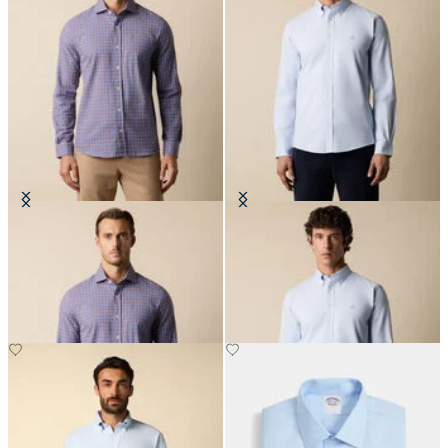
Chemise en Flanelle de Coton à
Chemise Slim Fit Oxford Non-Iron
Carreaux Slim Fit avec Col Spread
avec Col Button Down
€67.50
€155