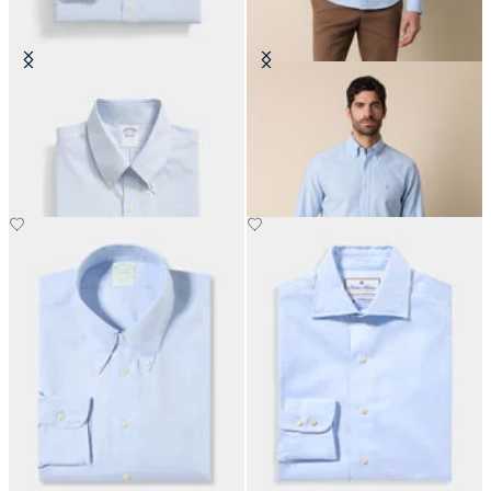
Chemise Slim Fit Non-Iron Oxford
Chemise Regular Fit Oxford Non-
avec col Button Down
Iron avec Col Button Down
€155
€155