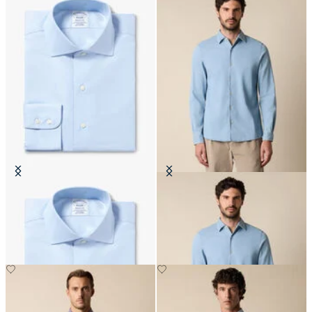
Chemise Regular Fit Non-Iron en
Chemise Slim Fit en Denim à Col
twill avec col English
Ouvert en Tissu Mélangé Tencel
€170
€81