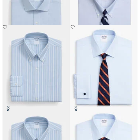
€155
€155
Chemise Regular Fit Non-Iron
Chemise Regular Fit Non-Iron
Oxford avec col Button Down
Oxford avec col Ainsley
€108.50
€74.50