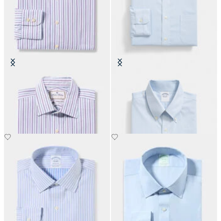
Chemise Thomas Mason Regular
Chemise Regular Fit Non-Iron en
Fit en coton avec col Ainsley
Oxford avec Col Button Down
€152.50
€155