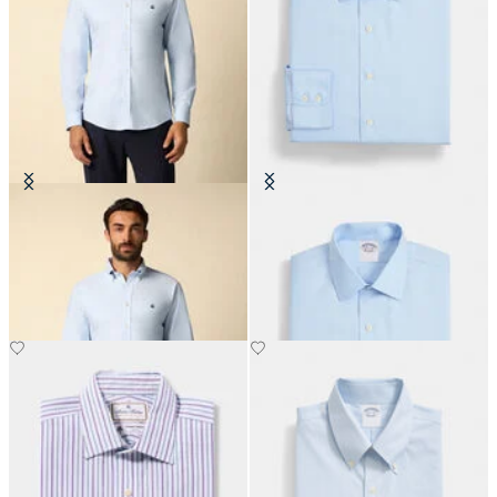
Chemise Oxford Regular Fit avec
Chemise Slim Fit Non-Iron en
Col Button Down
coton avec col Ainsley
€155
€170