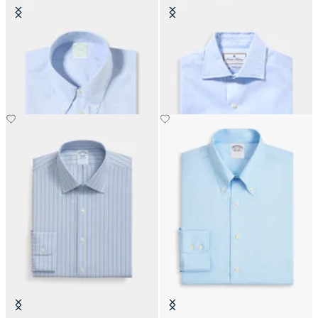
Chemise Slim Fit Non-Iron Oxford
Chemise Thomas Mason Regular
avec col Button Down
Fit avec col English Spread
€155
€156