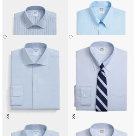
Chemise Slim Fit Non-Iron Oxford
Chemise Regular Fit Non-Iron en
avec col Ainsley
coton avec col Button Down
€108.50
€119
Chemise Slim Fit Non-Iron Oxford
Chemise Slim Fit Non-Iron Oxford
avec col English
avec col Button Down