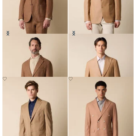
Blazer aus Leinen mit
Blazer aus Baumwolle-Leinen
Fischgrätenmuster
€315
€275