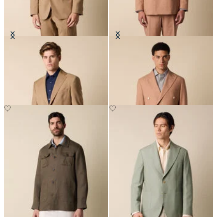
Blazer aus reiner Schurwolle
Doppiopetto-Blazer Tropical aus
reiner Schurwolle
€297.50
€295