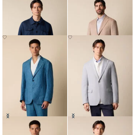
Overshirt Utility in Leinen
Blazer aus Leinen-Wolle mit
Fischgrätmuster
€175
€295
Blazer aus Leinen mit
Blazer aus Basket Weave Stoff
Fischgrätenmuster