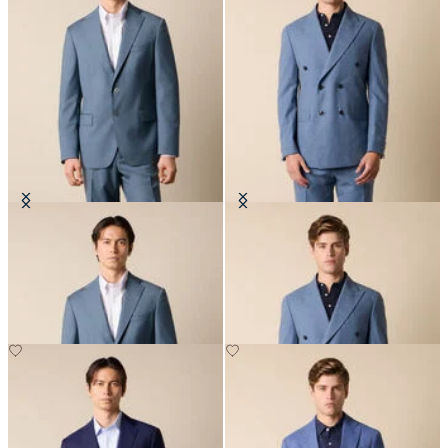
Blazer aus reiner Schurwolle
Doppiopetto-Blazer Tropical aus
reiner Schurwolle
€297.50
€295