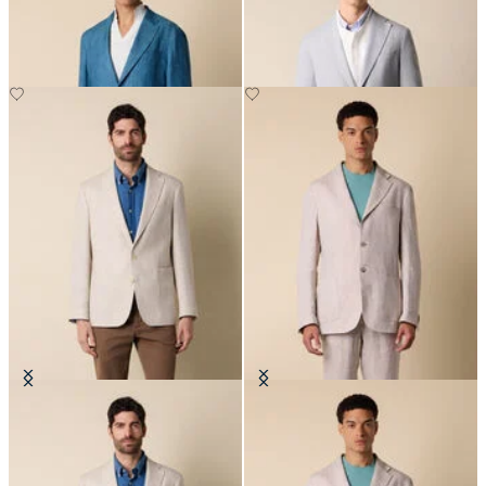
€275
€275
Blazer in Leinen-Wolle Pied de
Blazer aus Leinen
Poule
€275
€395