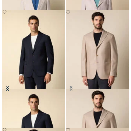
Virgin Wool Blazer
Blazer aus Woll-Kaschmir in
Fischgrätmuster
€297.50
€395