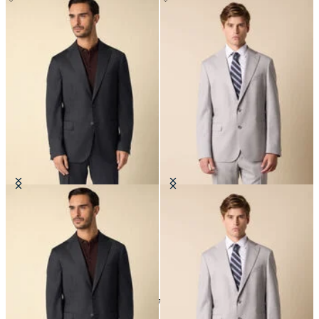
Blazer aus reiner Schurwolle
Blazer aus reiner Schurwolle
€335
€277.50
24
von
37
produkte