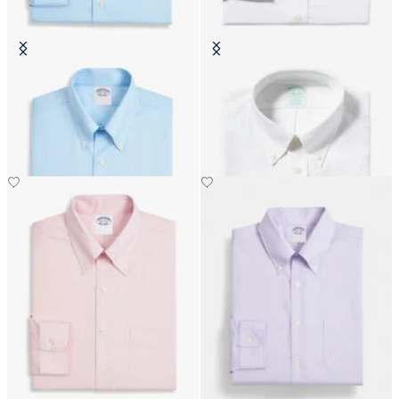
Slim Fit Non-Iron Baumwollhemd
Slim Fit Non-Iron Oxford-Hemd
mit Button-Down-Kragen
mit Button-Down-Kragen
€111.30
€149