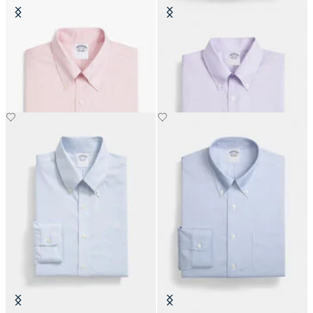
Slim Fit Non-Iron Oxford-Hemd
Regular Fit Non-Iron Oxford-
mit Button-Down-Kragen
Hemd mit Button-Down-Kragen
€104.30
€149