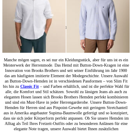
24
von
80
produkte
Button-Down-Hemden für Herren: Zeitloser Klassiker
Manche mögen sagen, es sei nur ein Kleidungsstück, aber für uns ist es ein
Meisterwerk der Herrenmode. Das Hemd mit Button-Down-Kragen ist eine
Innovation von Brooks Brothers und seit seiner Einführung im Jahr 1900
das am häufigsten imitierte Element der Modegeschichte. Unsere Auswahl
an Button-Down-Hemden ist in verschiedenen Passformen – von Slim Fit
bis hin zu
Classic Fit
– und Farben erhältlich, und ist die perfekte Wahl für
alle, die Komfort und Stil schätzen. Sowohl zu lässigen Jeans als auch zu
eleganten Hosen lassen sich Brooks Brothers Hemden perfekt kombinieren
und sind ein Must-Have in jeder Herrengarderobe. Unsere Button-Down-
Hemden für Herren sind aus Pinpoint-Gewebe mit geringem Stretchanteil
aus in Amerika angebauter Supima-Baumwolle gefertigt und so konzipiert,
dass sie sich jeder Körperform perfekt anpassen. Ob Sie unsere Hemden im
Alltag als Teil Ihres Freizeit-Outfits oder zu besonderen Anlässen für eine
elegante Note tragen, unsere Auswahl bietet Ihnen zusätzlichen