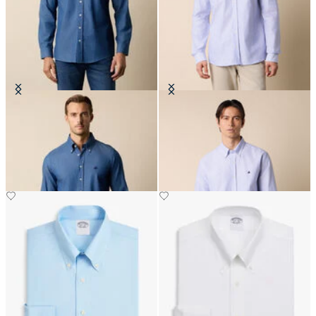
Slim Fit Denim-Hemd mit Button
Slim Fit Oxford-Hemd mit
Down Kragen
Button-Down-Kragen
€77.40
€149