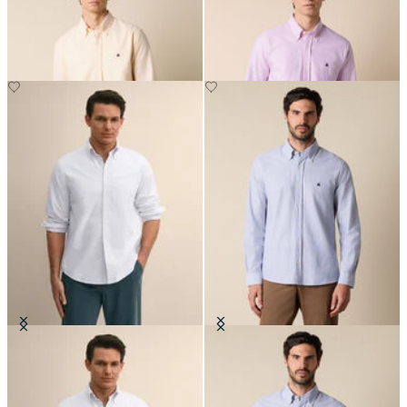
Button-Down-Kragen
Button-Down-Kragen
€149
€149
Regular Fit Oxford-Hemd mit
Oxford Slim Fit Hemd mit Button
Button-Down-Kragen
Down Kragen
€129
€149