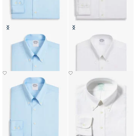
Regular Fit Non-Iron
Slim Fit Non-Iron Baumwollhemd
Baumwollhemd mit Button-Down-
mit Button-Down-Kragen
Kragen
€111.30
€111.30