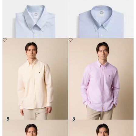
Slim Fit Non-Iron Oxford-Hemd
Regular Fit Non-Iron Oxford-
mit Button-Down-Kragen
Hemd mit Button-Down-Kragen
€149
€149
Slim Fit Oxford-Hemd mit
Slim Fit Oxford-Hemd mit