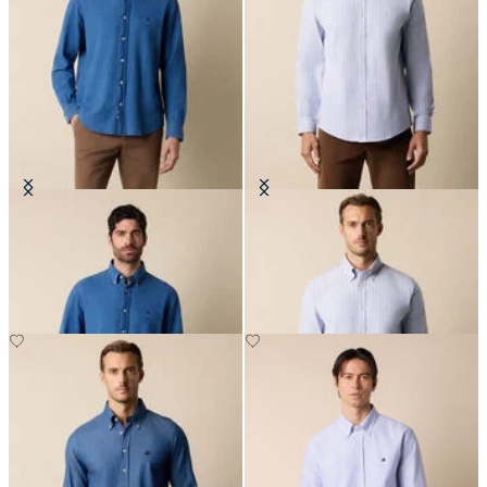
Regular Fit Hemd mit Button-
Regular Fit Non-Iron Hemd in
Down-Kragen
Oxford Gestreiftes Stretch mit
Button Down Kragen
€94.50
€89.40