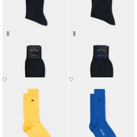
Klassische gerippte Socken aus
Klassische Socken aus
mercerisierter Baumwolle
Mercerisiertem Baumwollgarn
€25
€25