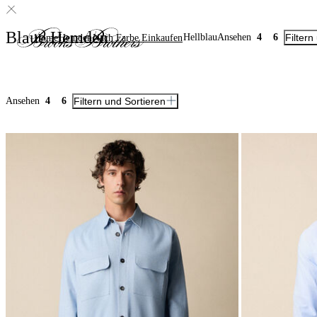
Blaue Hemden
Hellblau
Ansehen
4
6
Filtern
Home
Hemden
Nach Farbe Einkaufen
Ansehen
4
6
Filtern und Sortieren