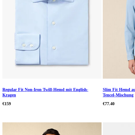
Regular Fit Non-Iron Twill-Hemd mit English-
Slim Fit Hemd a
Kragen
Tencel-Mischung
€159
€77.40