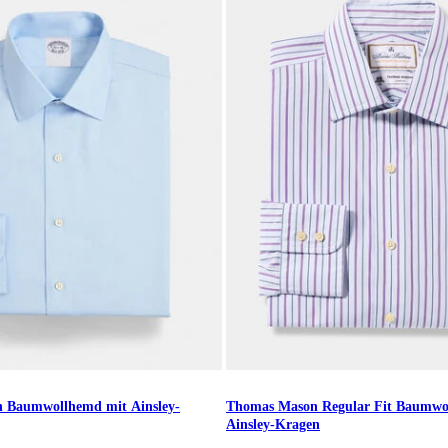
n Baumwollhemd mit Ainsley-
Thomas Mason Regular Fit Baumwo
Ainsley-Kragen