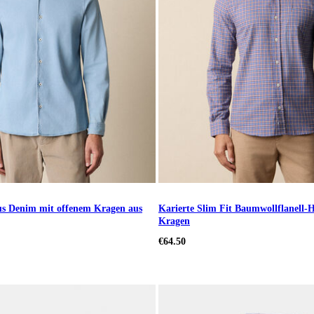
us Denim mit offenem Kragen aus
Karierte Slim Fit Baumwollflanell
Kragen
€64.50