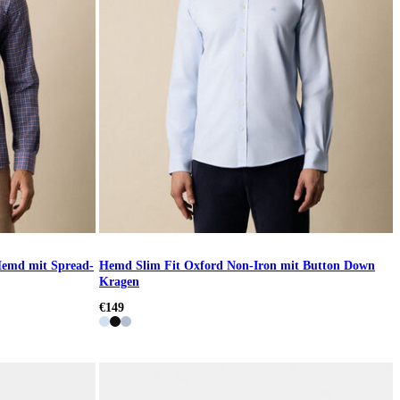
-Hemd mit Spread-
Hemd Slim Fit Oxford Non-Iron mit Button Down
Kragen
€149