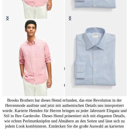
Rotes Friday Freizeithemd mit
Slim Fit Non-Iron Oxford-Hemd
Button-Down-Polokragen
mit Ainsley-Kragen
€74.50
€149
14
von
14
produkte
Karohemden für Herren: Ikonische Muster
Brooks Brothers hat dieses Hemd erfunden, das eine Revolution in der
Herrenmode auslöste und jetzt mit authentischen Details neu interpretiert
wurde. Karierte Hemden für Herren bringen zu jeder Jahreszeit Eleganz und
Stil in Ihre Garderobe. Dieses Hemd präsentiert sich mit eleganten Details,
wie echten Perlmuttknöpfen und Abnähern an den Seiten und lässt sich zu
jedem Look kombinieren. Entdecken Sie die große Auswahl an karierten