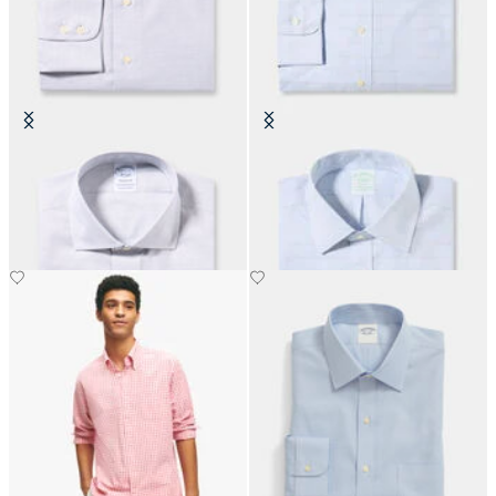
Regular Fit Non-Iron
Slim Fit Non-Iron Oxford-Hemd
Baumwollhemd mit English-
mit Ainsley-Kragen
Spread-Kragen
€159
€149