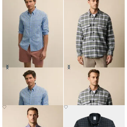
Camicia Friday Regular Fit in
Flanell-Überhemd aus Baumwolle
Oxford mit Button-Down-Kragen
mit Klappentaschen
€90.30
€95.40