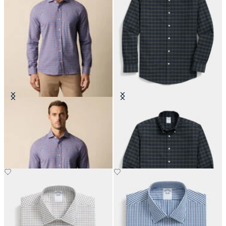
Karierte Slim Fit Baumwollflanell-
Slim Fit Non-Iron Stretch Oxford-
Hemd mit Spread-Kragen
Karohemd mit Button Down
Kragen
€64.50
€74.50