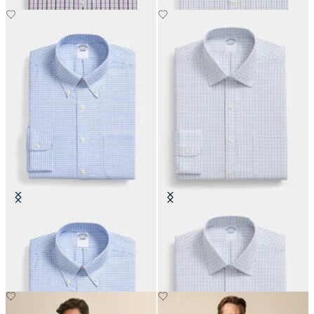
Regular Fit Non-Iron Oxford-
Slim Fit Non-Iron Baumwollhemd
Hemd mit Button-Down-Kragen
mit Ainsley-Kragen
€104.30
€89.40