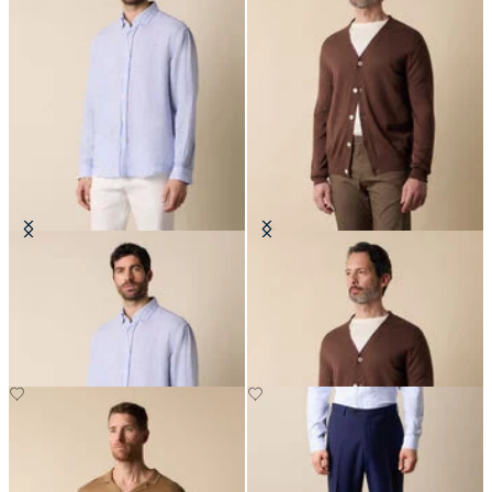
Regular Fit Hemd aus Leinen mit
Cardigan aus Baumwolle-Leinen
Button-Down-Kragen
mit V-Ausschnitt
€83.30
€114