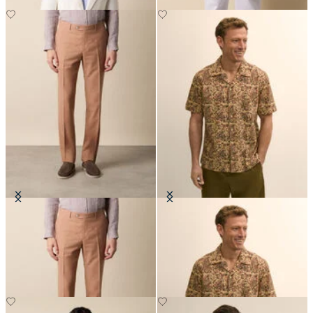
Tropical-Hose aus reiner
Camp-Hemd mit Block-Print-
Schurwolle
Druck
€135
€104.30