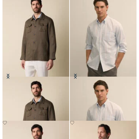
Overshirt Utility in Leinen
Camicia Friday Regular Fit in
Oxford mit Button-Down-Kragen
€175
€90.30