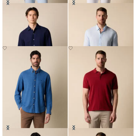
Slim Fit Hemd aus Seersucker mit
Slim Fit Hemd aus Leinen mit
offenem Kragen
Button-Down-Kragen
€87.50
€94.50