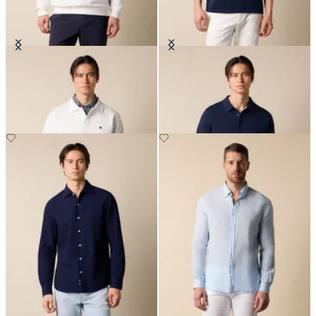
Felpa-Polo
Strickpolo aus Makò-Baumwolle
€112
€87.50