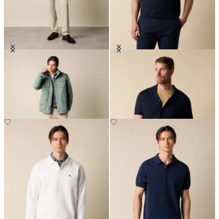
Fieldjacke
Polohemd aus Baumwoll-Leinen-
Gestrick
€225
€91