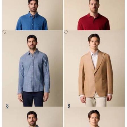
Regular Fit Hemd mit Button-
Strickpolo aus Makò-Baumwolle
Down-Kragen
€87.50
€94.50
Slim Fit Hemd aus Baumwolle mit
Blazer aus Baumwolle-Leinen
klassischem Kragen
€315