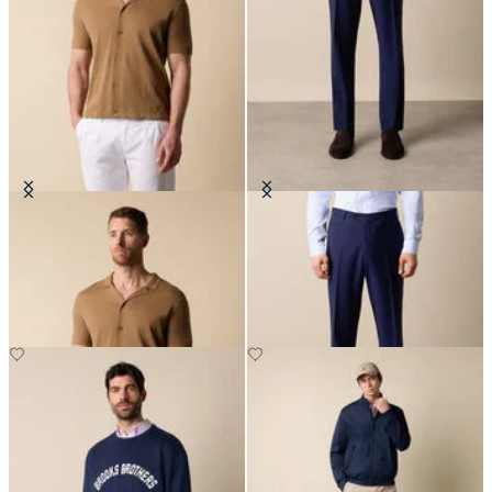
Polohemd aus Baumwoll-Leinen-
Hosen aus reiner Schurwolle
Gestrick
€147.50
€91