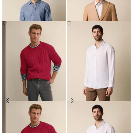
€94.50
Twist-Fisherman-Rundhalspullover
Regular Fit Hemd aus Leinen mit
Spread-Kragen
€132
€94.50