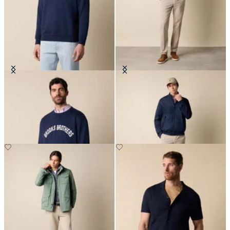
Baumwoll-Sweatshirt mit großem
Harrington Jacke
Logo-Print
€175
€85