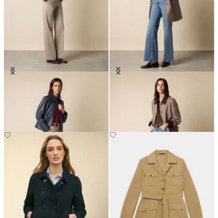
Lederhemdjacke
Kariertes Baumwoll-Twill-Mantel
€345
€297.50