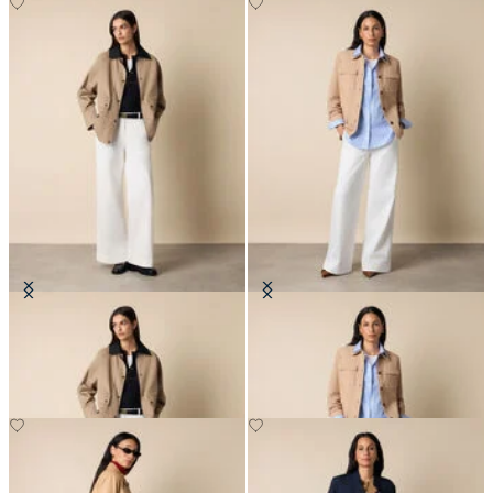
Giacca Barn
Hemdjacke aus Wildleder
€175
€395