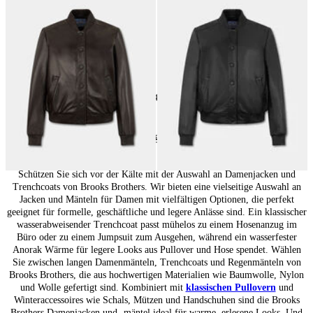
Lammleder-Bomberjacke
Lammleder-Bomberjacke
€385
€385
14
von
14
produkte
Damenoberbekleidung: Saisonale Essentials
Schützen Sie sich vor der Kälte mit der Auswahl an Damenjacken und
Trenchcoats von Brooks Brothers. Wir bieten eine vielseitige Auswahl an
Jacken und Mänteln für Damen mit vielfältigen Optionen, die perfekt
geeignet für formelle, geschäftliche und legere Anlässe sind. Ein klassischer
wasserabweisender Trenchcoat passt mühelos zu einem Hosenanzug im
Büro oder zu einem Jumpsuit zum Ausgehen, während ein wasserfester
Anorak Wärme für legere Looks aus Pullover und Hose spendet. Wählen
Sie zwischen langen Damenmänteln, Trenchcoats und Regenmänteln von
Brooks Brothers, die aus hochwertigen Materialien wie Baumwolle, Nylon
und Wolle gefertigt sind. Kombiniert mit
klassischen Pullovern
und
Winteraccessoires wie Schals, Mützen und Handschuhen sind die Brooks
Brothers Damenjacken und -mäntel ideal für warme, erlesene Looks. Und