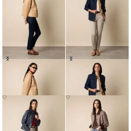
Lederhemdjacke
Safari-Jacke
€345
€145