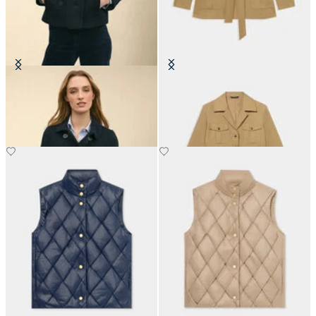
Kurzer Zweireiher-Peacoat
Safari-Jacke aus Leinen mit Gürtel
€325
€270