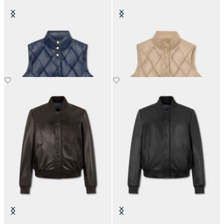
Gilet mit 3D-Steppung
3D-gepolsterte Weste
€110
€110