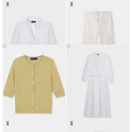
Slim Fit Leinenhemd mit
Pinstripe Leinenmischung Hose
Stehkragen