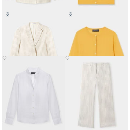
Pinstripe Leinenmischung
Seidenmischung-Cardigan
Doppelseitiger Blazer