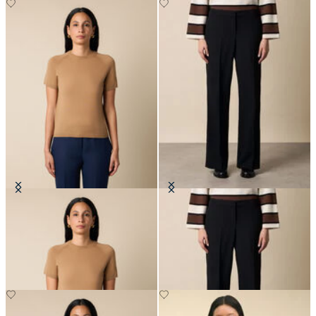
Kurzarm-Rundhals-Pullover aus
Weit geschnittene Hose aus reiner
Merinowolle
Schurwolle