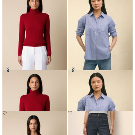
Rollkragenpullover aus Kaschmir
Relaxed Fit Hemd mit
Streifenmuster aus Popeline mit
geradem Kragen