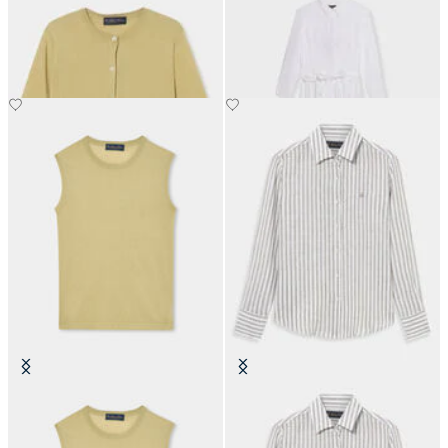
Seidenmischung-Cardigan
Leinen-Gürtel-Hemd-Kleid
Seidenmischung-Top
Relaxed Fit Gestreiftes
Leinenhemd Männer-Design