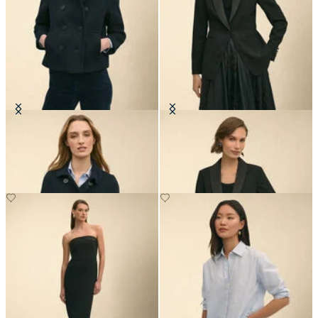
Kurzer Zweireiher-Peacoat
Smokingjacke aus Crêpe