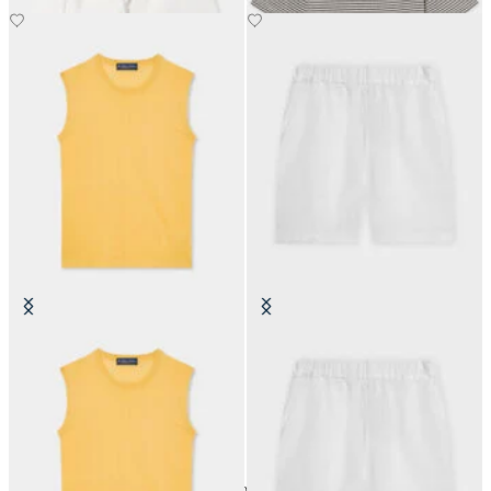
Seidenmischung-Top
Leinen-Shorts