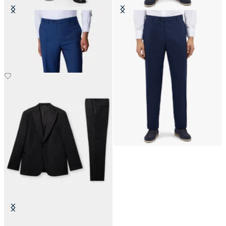
Virgin Wool Trousers
Marineblau Stretch-Schurwollhose
€147.50
€145