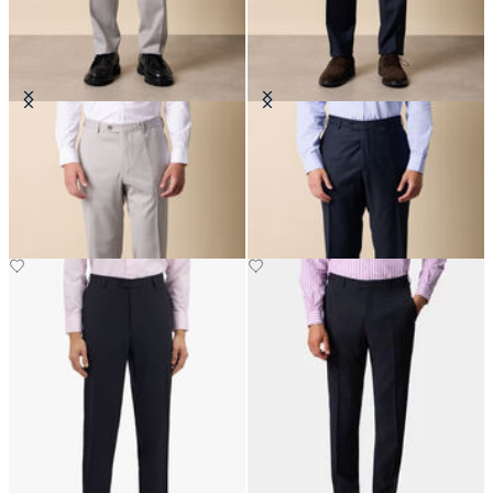
Hosen aus reiner Schurwolle
Komforthose aus
Schurwollmischung
€147.50
€122.50