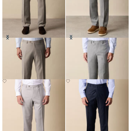
Komforthose aus
Hose aus einer Mischung aus reiner
Schurwollmischung
Schurwolle
€122.50
€147.50