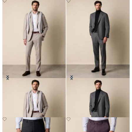
Anzug aus reiner Schurwolle mit
Sharkskin-Wollanzug
feinen Streifen
€345
€495