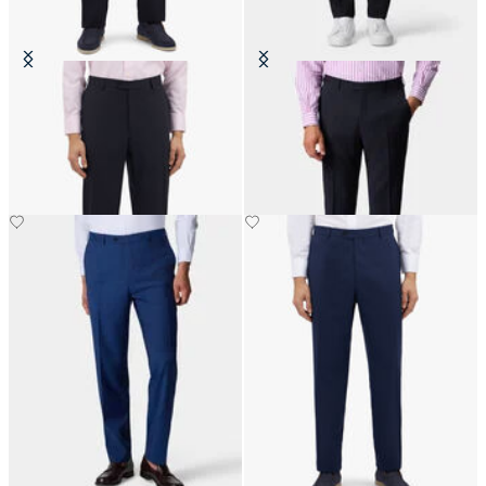
Dunkelmarine Stretch-
Virgin Wool Trousers
Schurwollhose
€147.50
€145