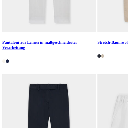
Pantaloni aus Leinen in maßgeschneiderter
Stretch-Baumwoll
Verarbeitung