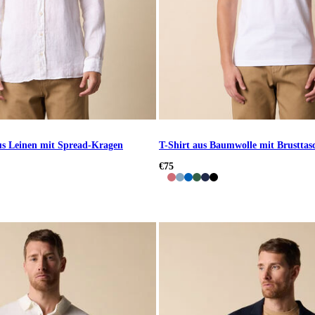
us Leinen mit Spread-Kragen
T-Shirt aus Baumwolle mit Brusttas
€75