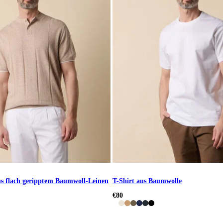
us flach geripptem Baumwoll-Leinen
T-Shirt aus Baumwolle
€80