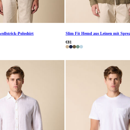
ollstrick-Poloshirt
Slim Fit Hemd aus Leinen mit Spre
€81