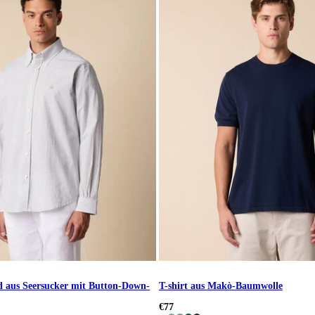
 aus Seersucker mit Button-Down-
T-shirt aus Makò-Baumwolle
€77