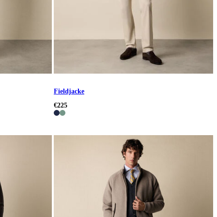
Fieldjacke
€225