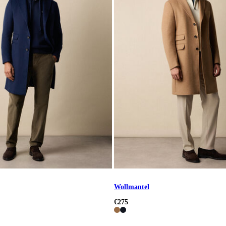
Wollmantel
€275