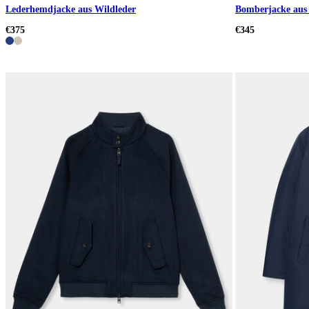
Lederhemdjacke aus Wildleder
Bomberjacke aus
€375
€345