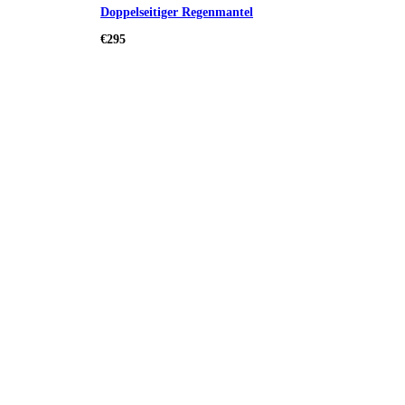
Doppelseitiger Regenmantel
€295