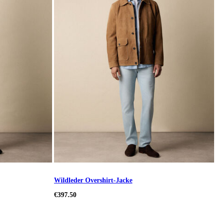
Wildleder Overshirt-Jacke
€397.50