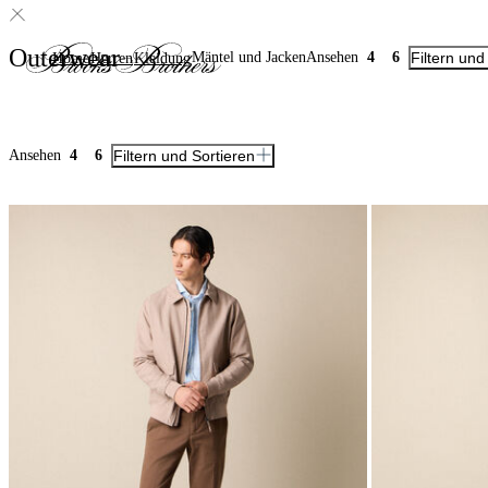
Outerwear
Mäntel und Jacken
Ansehen
4
6
Filtern und
Home
Herren
Kleidung
Ansehen
4
6
Filtern und Sortieren