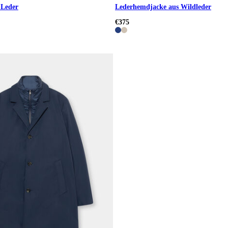
 Leder
Lederhemdjacke aus Wildleder
€375