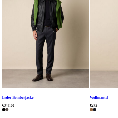
Leder Bomberjacke
Wollmantel
€347.50
€275