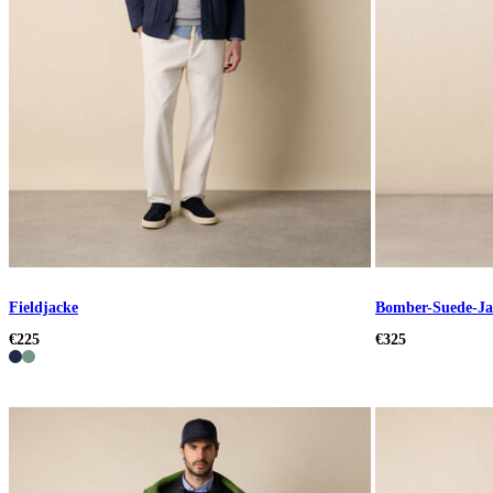
Fieldjacke
Bomber-Suede-Ja
€225
€325