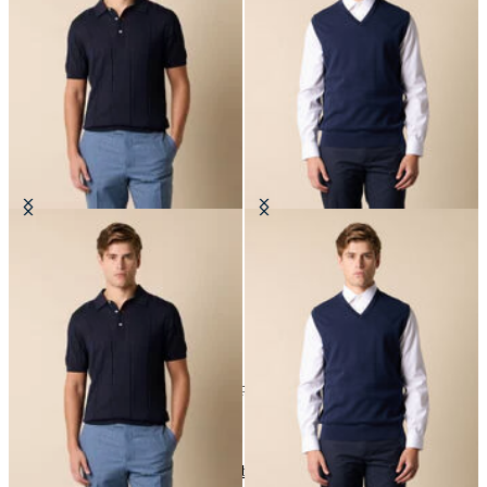
Polo in Maglia di Cotone-Lino
Gilet in Maglia di Cotone Makò
€78
€77
8
di
8
prodotti
Manica corta
Home
Uomo
Abbigliamento