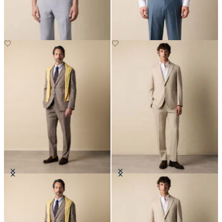
€135
€147.50
Abito in Misto Cotone Glen Plaid
Abito Tecnico in Lana
€485
€625