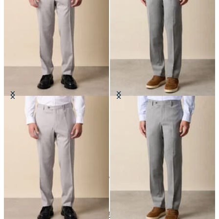
Pantaloni in Lana Vergine
Pantaloni in Misto Lana Vergine
€147.50
€147.50
24
di
35
prodotti
Abiti e Pantaloni
Home
Saldi
Uomo