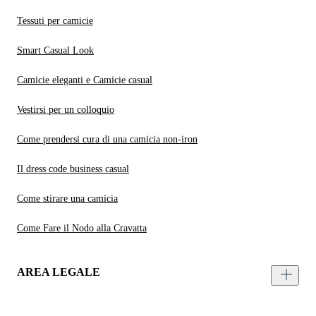
Tessuti per camicie
Smart Casual Look
Camicie eleganti e Camicie casual
Vestirsi per un colloquio
Come prendersi cura di una camicia non-iron
Il dress code business casual
Come stirare una camicia
Come Fare il Nodo alla Cravatta
AREA LEGALE