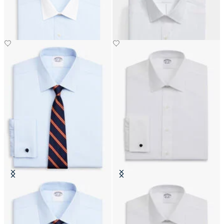
€74.50
€149
Camicia Regular Fit Non-Iron
Camicia Regular Fit Non-Iron
Oxford con Collo Ainsley
Oxford con Collo Ainsley
€74.50
€74.50