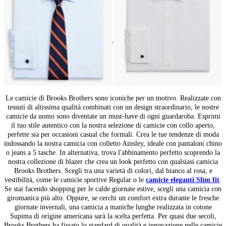
24
di
59
prodotti
Camicie da uomo con collo Ainsley
Le camicie di Brooks Brothers sono iconiche per un motivo. Realizzate con
tessuti di altissima qualità combinati con un design straordinario, le nostre
camicie da uomo sono diventate un must-have di ogni guardaroba. Esprimi
il tuo stile autentico con la nostra selezione di camicie con collo aperto,
perfette sia per occasioni casual che formali. Crea le tue tendenze di moda
indossando la nostra camicia con colletto Ainsley, ideale con pantaloni chino
o jeans a 5 tasche. In alternativa, trova l'abbinamento perfetto scoprendo la
nostra collezione di blazer che crea un look perfetto con qualsiasi camicia
Brooks Brothers. Scegli tra una varietà di colori, dal bianco al rosa, e
vestibilità, come le camicie sportive Regular o le
camicie eleganti Slim fit
.
Se stai facendo shopping per le calde giornate estive, scegli una camicia con
giromanica più alto. Oppure, se cerchi un comfort extra durante le fresche
giornate invernali, una camicia a maniche lunghe realizzata in cotone
Supima di origine americana sarà la scelta perfetta. Per quasi due secoli,
Brooks Brothers ha fissato lo standard di qualità e innovazione nelle camicie