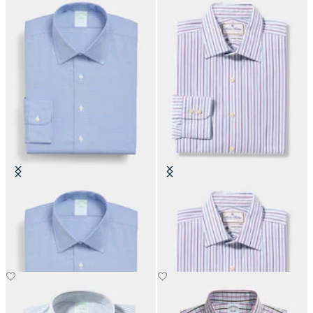
Camicia Slim Fit Non-Iron
Camicia Thomas Mason Regular
Performance con Collo Ainsley
Fit in Cotone con Collo Ainsley
€104.30
€145