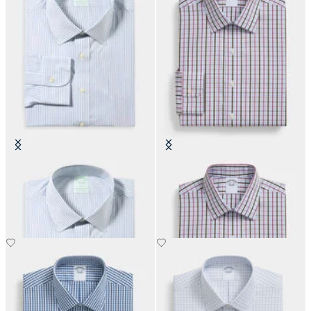
Camicia Slim Fit Non-Iron in
Camicia Regular Fit in Cotone con
Cotone con Collo Ainsley
Collo Ainsley
€104.30
€104.30