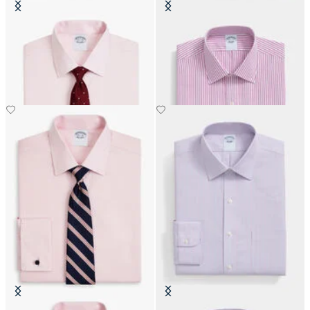
Camicia Regular Fit Non-Iron in
Camicia Regular Fit in Cotone con
Cotone con Collo Ainsley
Collo Ainsley
€111.30
€89.40