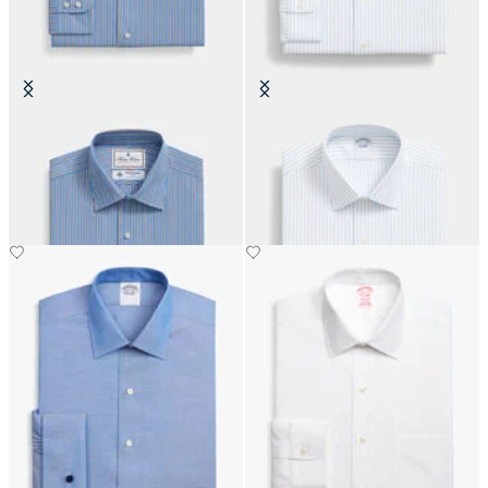
Camicia Thomas Mason Regular
Camicia Regular Fit Non-Iron in
Fit in Cotone con Collo Ainsley
Cotone con Collo Ainsley
€135
€104.30