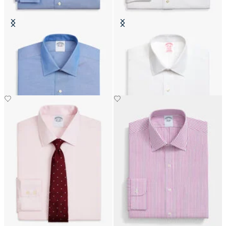
Camicia Regular Fit Non-Iron
Camicia Slim Fit Non-Iron in
Oxford con Collo Ainsley
Cotone con Collo Ainsley
€74.50
€104.30