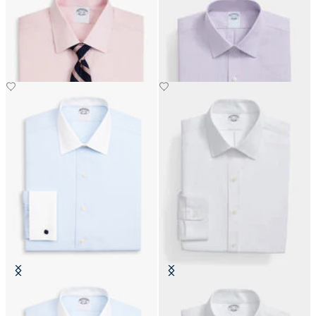
Camicia Regular Fit Non-Iron
Camicia Slim Fit Non-Iron Oxford
Oxford con Collo Ainsley
con Collo Ainsley
€74.50
€89.40
Camicia Slim Fit Non-Iron in
Camicia Slim Fit Non-Iron
Oxford con Collo Ainsley
Performance con Collo Ainsley