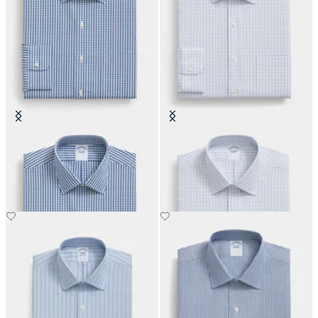
Camicia Regular Fit in Cotone con
Camicia Slim Fit Non-Iron in
Collo Ainsley
Cotone con Collo Ainsley
€89.40
€89.40