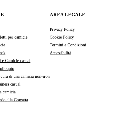
LE
AREA LEGALE
Privacy Policy
letti per camicie
Cookie Policy
cie
Termini e Condizioni
ook
Accessibilità
i e Camicie casual
colloquio
cura di una camicia non-iron
siness casual
a camicia
do alla Cravatta