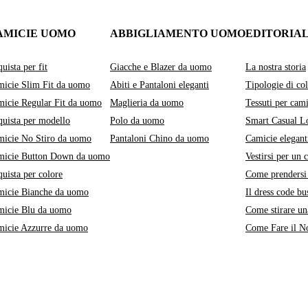
AMICIE UOMO
ABBIGLIAMENTO UOMO
EDITORIA
uista per fit
Giacche e Blazer da uomo
La nostra storia
icie Slim Fit da uomo
Abiti e Pantaloni eleganti
Tipologie di col
icie Regular Fit da uomo
Maglieria da uomo
Tessuti per cami
uista per modello
Polo da uomo
Smart Casual L
icie No Stiro da uomo
Pantaloni Chino da uomo
Camicie elegant
micie Button Down da uomo
Vestirsi per un 
uista per colore
Come prendersi 
micie Bianche da uomo
Il dress code bu
micie Blu da uomo
Come stirare un
micie Azzurre da uomo
Come Fare il No