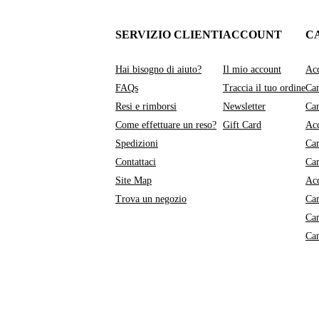
SERVIZIO CLIENTI
ACCOUNT
C
Hai bisogno di aiuto?
Il mio account
Acq
FAQs
Traccia il tuo ordine
Cam
Resi e rimborsi
Newsletter
Cam
Come effettuare un reso?
Gift Card
Acq
Spedizioni
Cam
Contattaci
Ca
Site Map
Acq
Trova un negozio
Ca
Ca
Ca