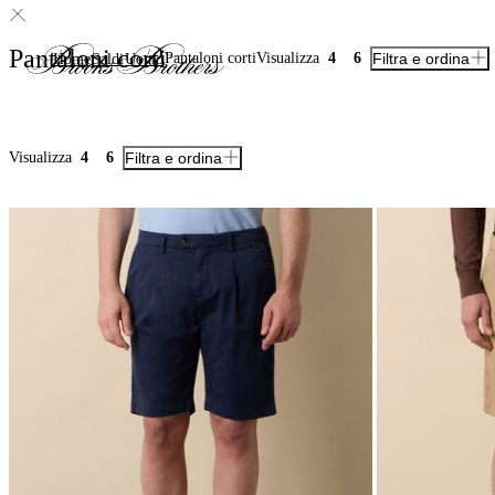
Pantaloni corti
Pantaloni corti
Visualizza
4
6
Filtra e ordina
Home
Saldi
Uomo
Visualizza
4
6
Filtra e ordina