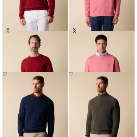
Maglia Girocollo in Cotone Makò
Felpa in Cotone con Logo
Ricamato
€78
€65