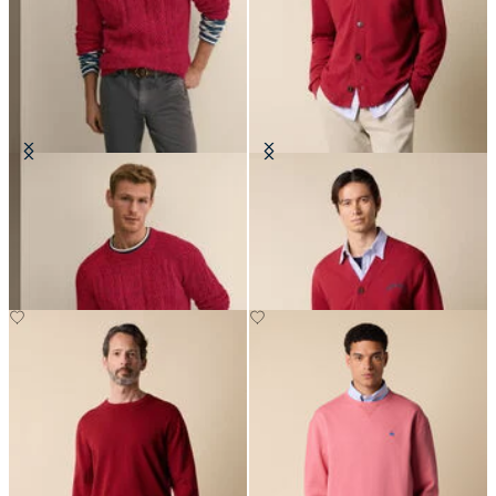
Maglia Girocollo Twist Fisherman
Cardigan in Cotone con Logo
Stampato e Scollo a V
€132
€85