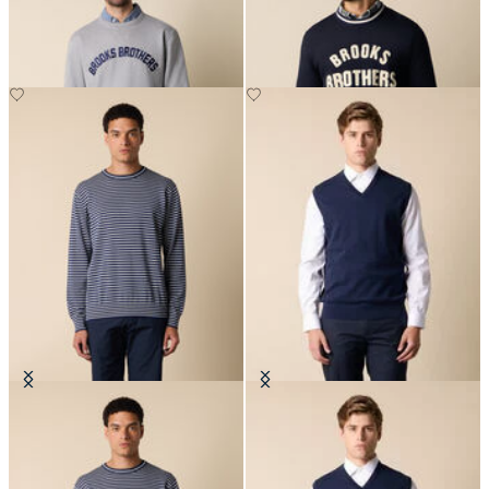
€95
€85
Maglia Girocollo a Righe in
Gilet in Maglia di Cotone Makò
Cotone-Seta-Lino
€77
€105