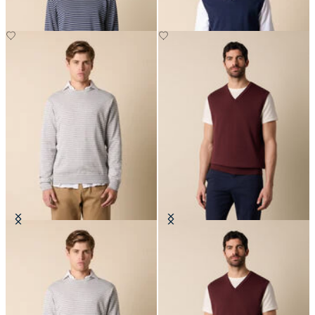
Maglia Girocollo a Righe in
Gilet in Maglia di Cotone Makò
Cotone-Seta-Lino
€77
€105