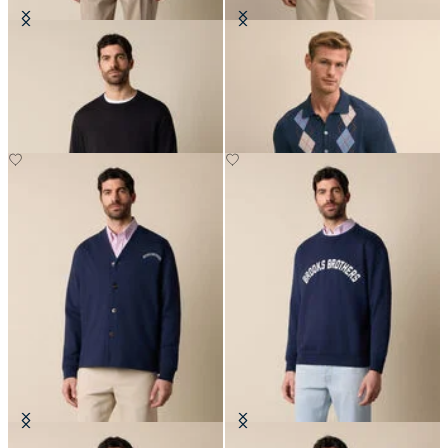
Maglia Girocollo in Cotone Makò
Polo Cardigan in Maglia Intarsia
Argyle
€78
€105