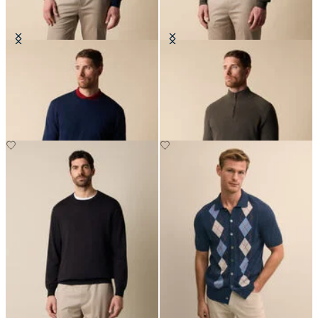
Maglia Girocollo in Cotone Makò
Maglia Half Zip in Cotone-
Cashmere a Coste Inglesi
€78
€108