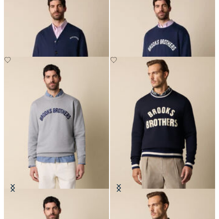
Cardigan in Cotone con Logo
Felpa in Cotone con Logo
Stampato e Scollo a V
Stampato
€85
€85
Felpa in Cotone con Logo
Maglione con Logo Terry
Stampato