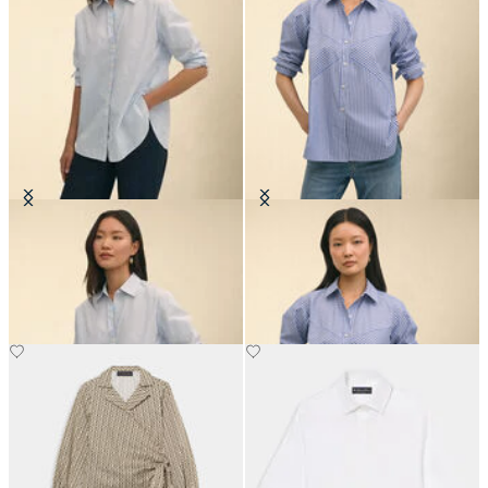
Blusa in Popeline di Cotone
Camicia Relaxed Fit a Righe in
Oversize
Popeline con Collo a Punta
Classica
€105
€79.50