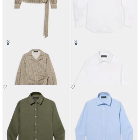
Blusa Wrap in Cotone con Motivo
Camicia in Lino con Logo
Ottico
€89.40
€104.30