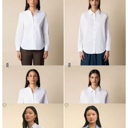
Camicia in Popeline con Collo
Blusa in Popeline con Bottoni Logo
Coreano
Oro
€104.30
€90.30