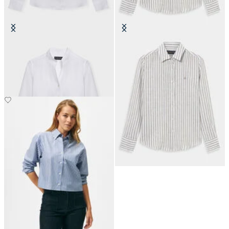
Camicia Slim Fit in Lino con Collo
Camicia Relaxed Fit in Lino a
Alto
Righe Design Uomo
€74.50
€74.50