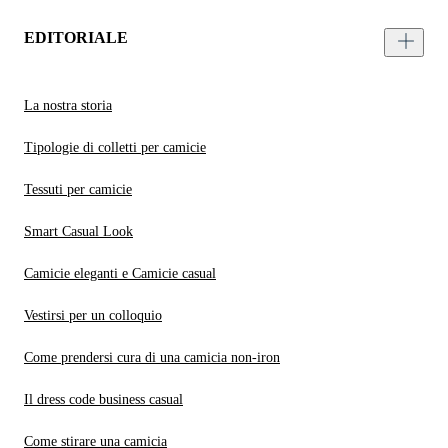
EDITORIALE
La nostra storia
Tipologie di colletti per camicie
Tessuti per camicie
Smart Casual Look
Camicie eleganti e Camicie casual
Vestirsi per un colloquio
Come prendersi cura di una camicia non-iron
Il dress code business casual
Come stirare una camicia