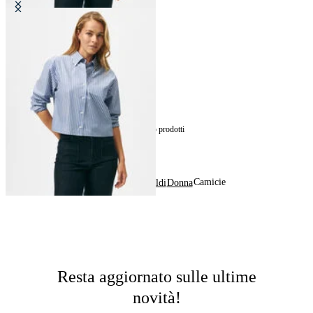
Camicia Cropped a Righe in
Popeline di Cotone
€64.50
15
di
15
prodotti
Camicie
Home
Saldi
Donna
Resta aggiornato sulle ultime
novità!