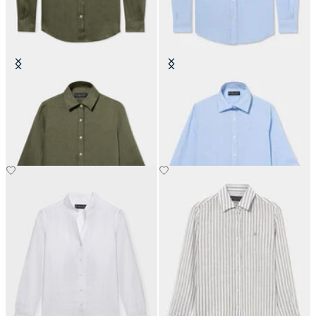
Camicia in Lino con Logo
Camicia in Cotone Micro Vichy
con Logo
€89.40
€90.30