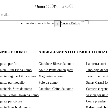
Uomo
Donna
Iscrivendoti, accetti la nostra
Privacy Policy
AMICIE UOMO
ABBIGLIAMENTO UOMO
EDITORIA
uista per fit
Giacche e Blazer da uomo
La nostra storia
icie Slim Fit da uomo
Abiti e Pantaloni eleganti
Tipologie di col
icie Regular Fit da uomo
Maglieria da uomo
Tessuti per cami
uista per modello
Polo da uomo
Smart Casual L
icie No Stiro da uomo
Pantaloni Chino da uomo
Camicie elegant
micie Button Down da uomo
Vestirsi per un 
uista per colore
Come prendersi 
micie Bianche da uomo
Il dress code bu