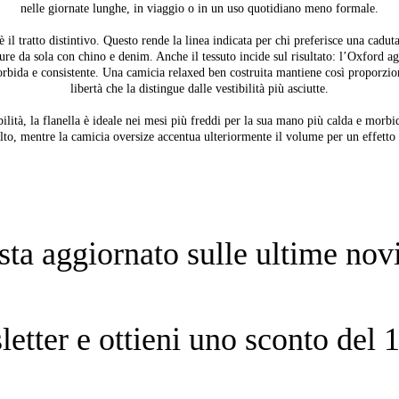
nelle giornate lunghe, in viaggio o in un uso quotidiano meno formale.
è il tratto distintivo. Questo rende la linea indicata per chi preferisce una cadut
ure da sola con chino e denim. Anche il tessuto incide sul risultato: l’Oxford ag
rbida e consistente. Una camicia relaxed ben costruita mantiene così proporzio
libertà che la distingue dalle vestibilità più asciutte.
ibilità, la flanella è ideale nei mesi più freddi per la sua mano più calda e morbi
olto, mentre la camicia oversize accentua ulteriormente il volume per un effett
sta aggiornato sulle ultime novi
sletter e ottieni uno sconto de