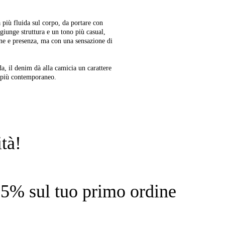
a più fluida sul corpo, da portare con
giunge struttura e un tono più casual,
ne e presenza, ma con una sensazione di
da, il denim dà alla camicia un carattere
o più contemporaneo.
tà!
l 15% sul tuo primo ordine