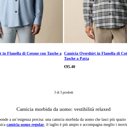
 in Flanella di Cotone con Tasche a
Camicia Overshirt in Flanella di Co
Tasche a Patta
€95.40
3
di
3
prodotti
Camicia morbida da uomo: vestibilità relaxed
risponde a un’esigenza precisa: una camicia morbida da uomo che lasci più spazio 
ssica
camicia uomo regular
, il taglio è più ampio e accompagna meglio i movim