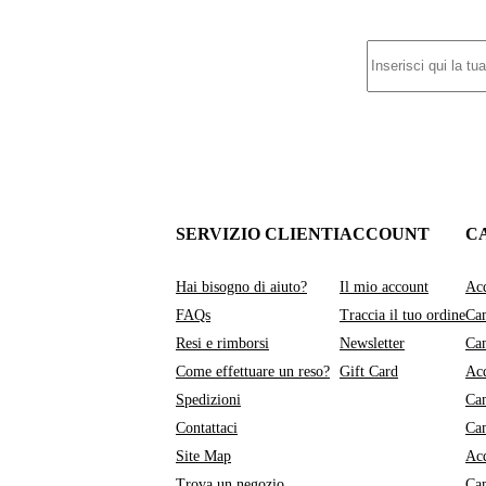
SERVIZIO CLIENTI
ACCOUNT
C
Hai bisogno di aiuto?
Il mio account
Acq
FAQs
Traccia il tuo ordine
Cam
Resi e rimborsi
Newsletter
Cam
Come effettuare un reso?
Gift Card
Acq
Spedizioni
Cam
Contattaci
Ca
Site Map
Acq
Trova un negozio
Ca