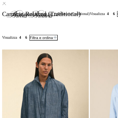
Camicie Relaxed (Traditional)
Relaxed (Traditional)
Visualizza
4
6
Home
Camicie
Acquista per fit
Visualizza
4
6
Filtra e ordina