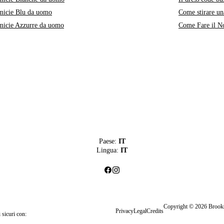
micie Blu da uomo
Come stirare un
micie Azzurre da uomo
Come Fare il No
Paese:
IT
Lingua:
IT
Copyright © 2026 Brook
Privacy
Legal
Credits
 sicuri con: