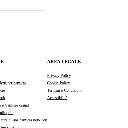
LE
AREA LEGALE
Privacy Policy
letti per camicie
Cookie Policy
cie
Termini e Condizioni
ook
Accessibilità
i e Camicie casual
colloquio
cura di una camicia non-iron
siness casual