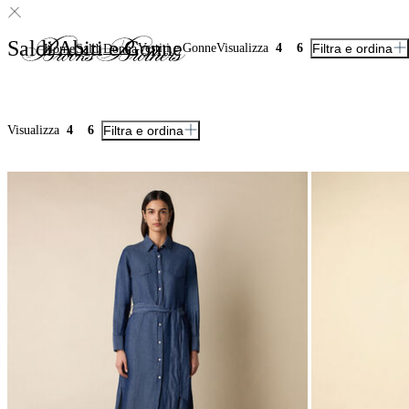
Saldi Abiti e Gonne
Vestiti e Gonne
Visualizza
4
6
Filtra e ordina
Home
Saldi
Donna
Visualizza
4
6
Filtra e ordina