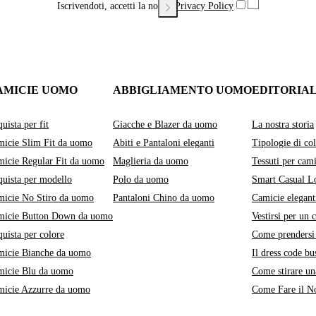
Iscrivendoti, accetti la nostra
Privacy Policy
AMICIE UOMO
ABBIGLIAMENTO UOMO
EDITORIA
uista per fit
Giacche e Blazer da uomo
La nostra storia
icie Slim Fit da uomo
Abiti e Pantaloni eleganti
Tipologie di col
icie Regular Fit da uomo
Maglieria da uomo
Tessuti per cami
uista per modello
Polo da uomo
Smart Casual L
icie No Stiro da uomo
Pantaloni Chino da uomo
Camicie elegant
micie Button Down da uomo
Vestirsi per un 
uista per colore
Come prendersi 
micie Bianche da uomo
Il dress code bu
micie Blu da uomo
Come stirare un
micie Azzurre da uomo
Come Fare il No