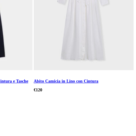
intura e Tasche
Abito Camicia in Lino con Cintura
€120