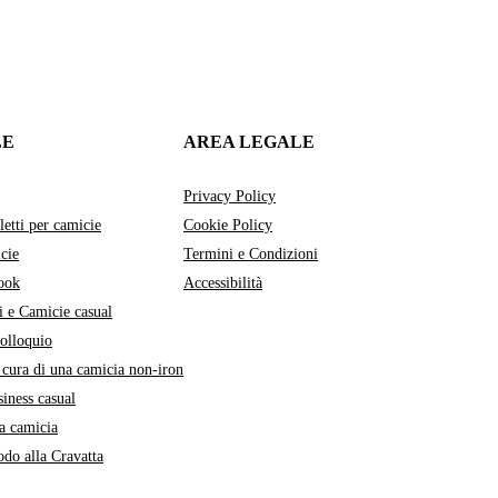
LE
AREA LEGALE
Privacy Policy
letti per camicie
Cookie Policy
cie
Termini e Condizioni
ook
Accessibilità
i e Camicie casual
colloquio
cura di una camicia non-iron
siness casual
a camicia
do alla Cravatta