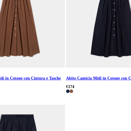
di in Cotone con Cintura e Tasche
Abito Camicia Midi in Cotone con C
€174