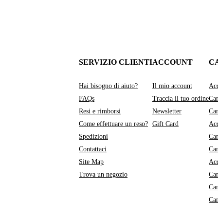
SERVIZIO CLIENTI
ACCOUNT
C
Hai bisogno di aiuto?
Il mio account
Acq
FAQs
Traccia il tuo ordine
Cam
Resi e rimborsi
Newsletter
Cam
Come effettuare un reso?
Gift Card
Acq
Spedizioni
Cam
Contattaci
Ca
Site Map
Acq
Trova un negozio
Ca
Ca
Ca