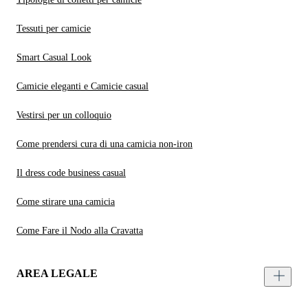
Tessuti per camicie
Smart Casual Look
Camicie eleganti e Camicie casual
Vestirsi per un colloquio
Come prendersi cura di una camicia non-iron
Il dress code business casual
Come stirare una camicia
Come Fare il Nodo alla Cravatta
AREA LEGALE