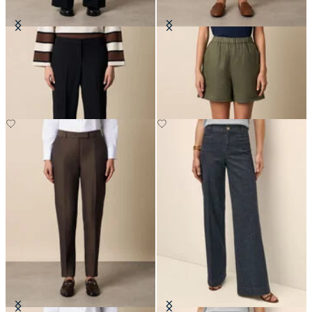
Pantaloni a Gamba Larga in Lana
Bermuda in Lino
Vergine
€60
€175