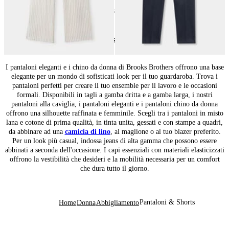
24
di
48
prodotti
Pantaloni e Chinos da donna versatili
I pantaloni eleganti e i chino da donna di Brooks Brothers offrono una base
elegante per un mondo di sofisticati look per il tuo guardaroba. Trova i
pantaloni perfetti per creare il tuo ensemble per il lavoro e le occasioni
formali. Disponibili in tagli a gamba dritta e a gamba larga, i nostri
pantaloni alla caviglia, i pantaloni eleganti e i pantaloni chino da donna
offrono una silhouette raffinata e femminile. Scegli tra i pantaloni in misto
lana e cotone di prima qualità, in tinta unita, gessati e con stampe a quadri,
da abbinare ad una
camicia di lino
, al maglione o al tuo blazer preferito.
Per un look più casual, indossa jeans di alta gamma che possono essere
abbinati a seconda dell'occasione. I capi essenziali con materiali elasticizzati
offrono la vestibilità che desideri e la mobilità necessaria per un comfort
che dura tutto il giorno.
Pantaloni & Shorts
Home
Donna
Abbigliamento