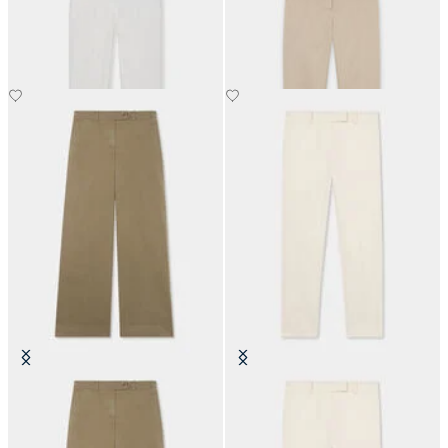
Elasticizzato
€145
€79.50
Pantalone Wide Leg in Cotone
Chino Classico in cotone
Elasticizzato
€74.50
€97.50