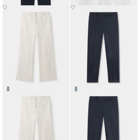
Pantaloni a Righe Sottili in Misto
Chino Classico in Cotone
Lino
€74.50
€160