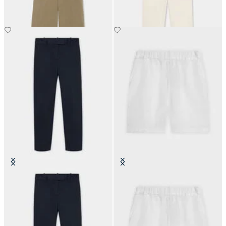
Chino Cigarette in Cotone
Shorts in Lino
Elasticizzato
€60
€79.50