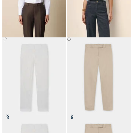
Pantaloni Sartoriali in Cotone-
Pantaloni Classic Fit in Denim
Lino
€147.50
€175
Pantaloni Sartoriali in Lino
Chino Cigarette in Cotone