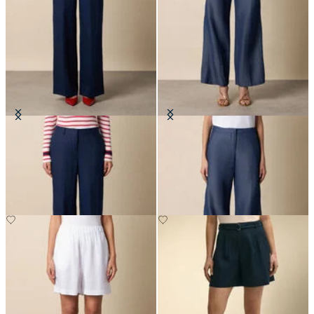
Pantaloni Sartoriali Wide Leg in
Pantaloni Dritti in Cotone-Lino
Lino
€85
€160