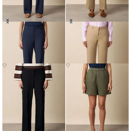
Pantaloni Dritti in Misto Lana
Pantaloni Sartoriali Wide Leg in
Lino
€195
€160