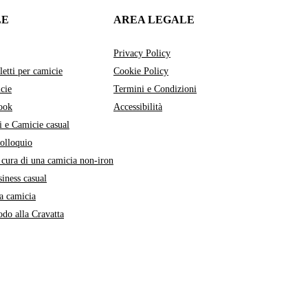
LE
AREA LEGALE
Privacy Policy
letti per camicie
Cookie Policy
cie
Termini e Condizioni
ook
Accessibilità
i e Camicie casual
colloquio
cura di una camicia non-iron
siness casual
a camicia
do alla Cravatta