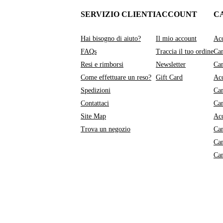
SERVIZIO CLIENTI
ACCOUNT
C
Hai bisogno di aiuto?
Il mio account
Acq
FAQs
Traccia il tuo ordine
Cam
Resi e rimborsi
Newsletter
Cam
Come effettuare un reso?
Gift Card
Acq
Spedizioni
Cam
Contattaci
Ca
Site Map
Acq
Trova un negozio
Ca
Ca
Ca