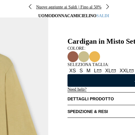
Nuove aggiunte ai Saldi | Fino al 50%
UOMO
DONNA
CAMICIE
LINO
SALDI
Cardigan in Misto Se
COLORE:
SELEZIONA TAGLIA
:
XS
S
M
L
XL
XXL
Need help?
DETTAGLI PRODOTTO
SPEDIZIONE & RESI