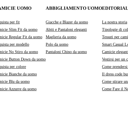
AMICIE UOMO
ABBIGLIAMENTO UOMO
EDITORIA
uista per fit
Giacche e Blazer da uomo
La nostra storia
icie Slim Fit da uomo
Abiti e Pantaloni eleganti
Tipologie di col
icie Regular Fit da uomo
Maglieria da uomo
Tessuti per cami
uista per modello
Polo da uomo
Smart Casual L
icie No Stiro da uomo
Pantaloni Chino da uomo
Camicie elegant
micie Button Down da uomo
Vestirsi per un 
uista per colore
Come prendersi 
micie Bianche da uomo
Il dress code bu
micie Blu da uomo
Come stirare un
micie Azzurre da uomo
Come Fare il No