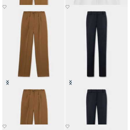
Pantaloni a Gamba Larga con
Pantaloni a Sigaretta in Flanella di
Pieghe
Lana Vergine
CHF 97.50
CHF 165