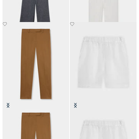
CHF 162.50
CHF 117.50
Chino Classico in Cotone
Shorts in Lino
CHF 82.50
CHF 67.50