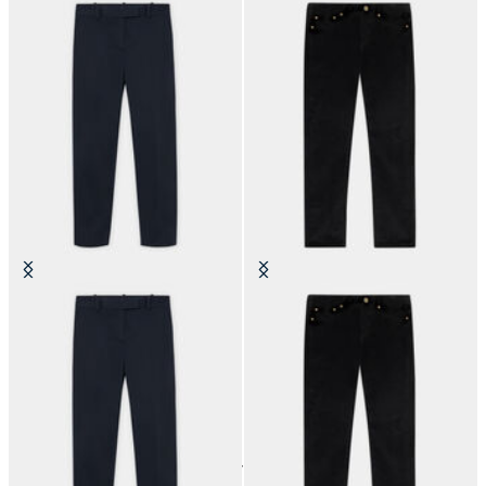
Chino Cigarette in Cotone
Pantaloni 5-Pocket in Velluto a
Elasticizzato
Coste di Cotone
CHF 92.50
CHF 92.50
24
di
37
prodotti