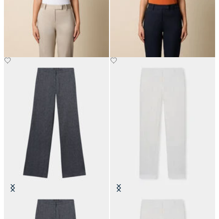
Pantaloni in Cotone Elasticizzato
Pantaloni in Cotone Elasticizzato
CHF 72.50
CHF 72.50
Pantaloni Dritti in Twill di Cotone-
Pantaloni Sartoriali in Lino
Lino