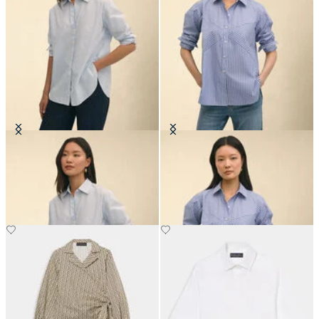
Blusa in Popeline di Cotone
Camicia Relaxed Fit a Righe in
Oversize
Popeline con Collo a Punta
Classica
CHF 117.50
CHF 92.50