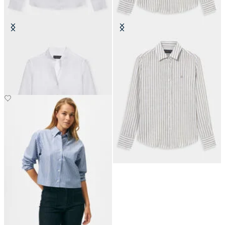
Camicia Slim Fit in Lino con Collo
Camicia Relaxed Fit in Lino a
Alto
Righe Design Uomo
CHF 82.50
CHF 82.50