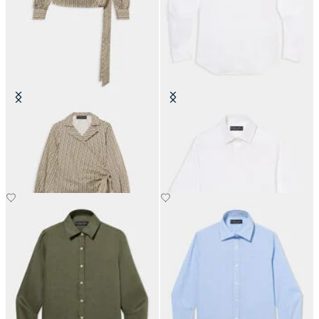
Blusa Wrap in Cotone con Motivo
Camicia in Lino con Logo
Ottico
CHF 115.50
CHF 115.50