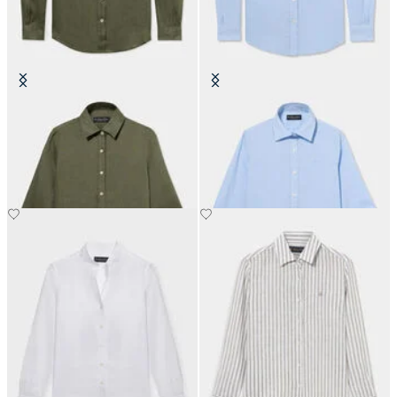
Camicia in Lino con Logo
Camicia in Cotone Micro Vichy
con Logo
CHF 115.50
CHF 101.50