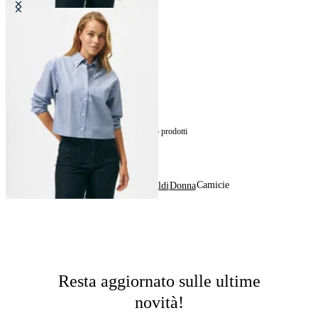
Camicia Cropped a Righe in
Popeline di Cotone
CHF 72.50
15
di
15
prodotti
Camicie
Home
Saldi
Donna
Resta aggiornato sulle ultime
novità!