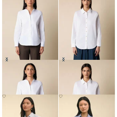
Camicia in Popeline con Collo
Blusa in Popeline con Bottoni Logo
Coreano
Oro
CHF 115.50
CHF 101.50