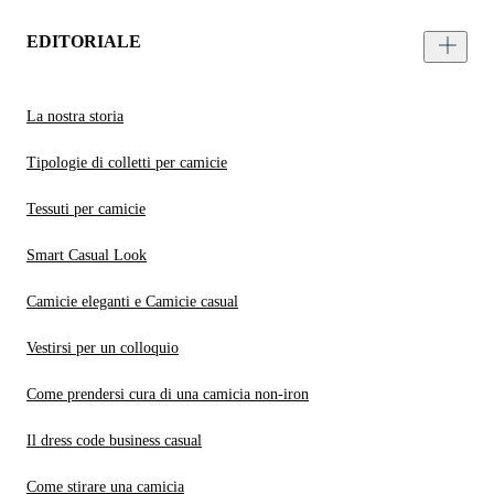
EDITORIALE
La nostra storia
Tipologie di colletti per camicie
Tessuti per camicie
Smart Casual Look
Camicie eleganti e Camicie casual
Vestirsi per un colloquio
Come prendersi cura di una camicia non-iron
Il dress code business casual
Come stirare una camicia