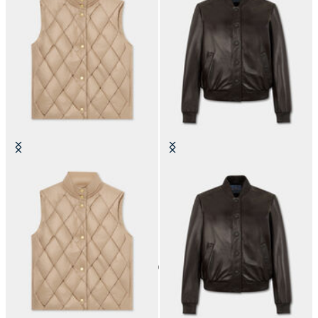
Gilet Imbottito Effetto 3D
Giacca Bomber in Pelle
24
di
30
prodotti