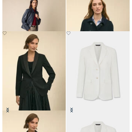
Giacca Camicia in Pelle
Peacoat Doppiopetto Corto
Giacca da Smoking in Crêpe
Blazer in Lino