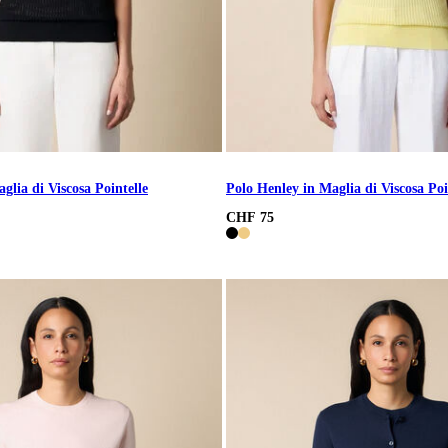
glia di Viscosa Pointelle
Polo Henley in Maglia di Viscosa Poi
CHF 75