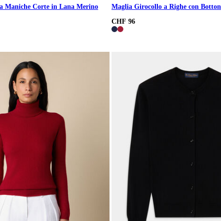
 a Maniche Corte in Lana Merino
Maglia Girocollo a Righe con Botto
CHF 96