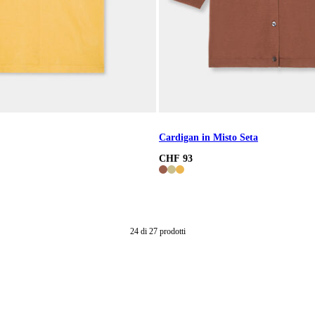
Cardigan in Misto Seta
CHF 93
24
di
27
prodotti