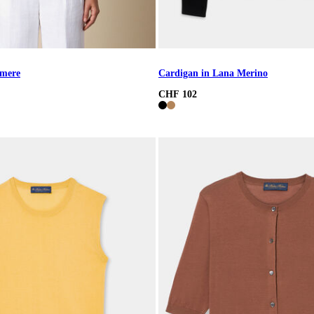
hmere
Cardigan in Lana Merino
CHF 102