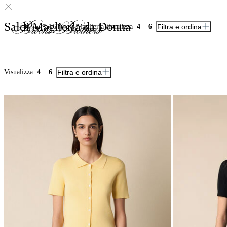
Saldi Maglieria da Donna
Maglieria
Visualizza
4
6
Filtra e ordina
Home
Saldi
Donna
Visualizza
4
6
Filtra e ordina