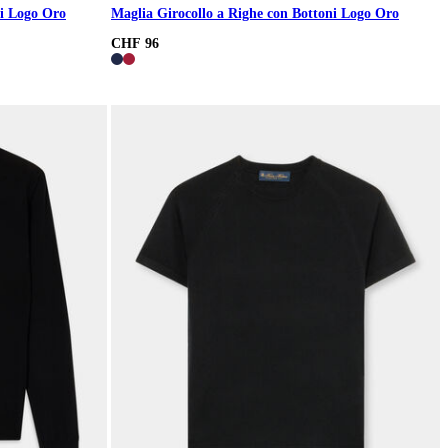
ni Logo Oro
Maglia Girocollo a Righe con Bottoni Logo Oro
CHF 96