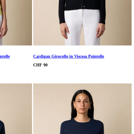
ntelle
Cardigan Girocollo in Viscosa Pointelle
CHF 90