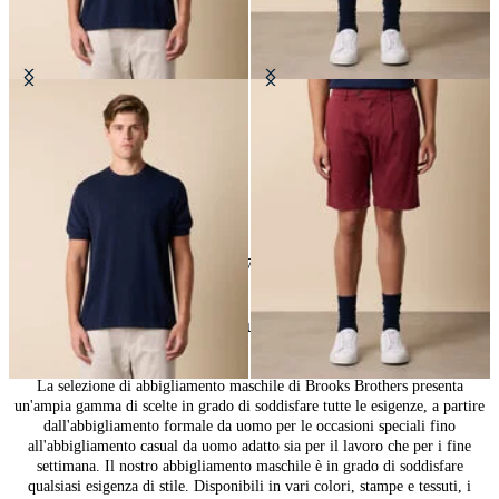
T-Shirt in Cotone Makò
Bermuda Classico in Cotone
CHF 87.50
CHF 80
24
di
547
prodotti
Abbigliamento da uomo di alta qualità
La selezione di abbigliamento maschile di Brooks Brothers presenta
un'ampia gamma di scelte in grado di soddisfare tutte le esigenze, a partire
dall'abbigliamento formale da uomo per le occasioni speciali fino
all'abbigliamento casual da uomo adatto sia per il lavoro che per i fine
settimana. Il nostro abbigliamento maschile è in grado di soddisfare
qualsiasi esigenza di stile. Disponibili in vari colori, stampe e tessuti, i