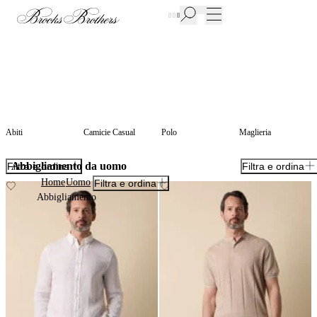
Nuove aggiunte ai Saldi | Fino al 50%
Abiti
Camicie Casual
Polo
Maglieria
Abbigliamento da uomo
Filtra e ordina
Filtra e ordina
Home
Uomo
Filtra e ordina
Abbigliamento