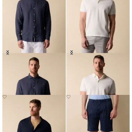
Camicia Slim Fit in Lino con Collo
Polo in Maglia di Cotone Makò
Spread
CHF 98
CHF 108.50