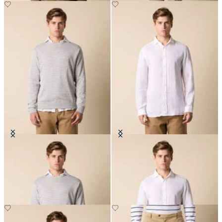
Maglia Girocollo a Righe in
Camicia Slim Fit in Lino con Collo
Cotone-Seta-Lino
Spread
CHF 119
CHF 108.50