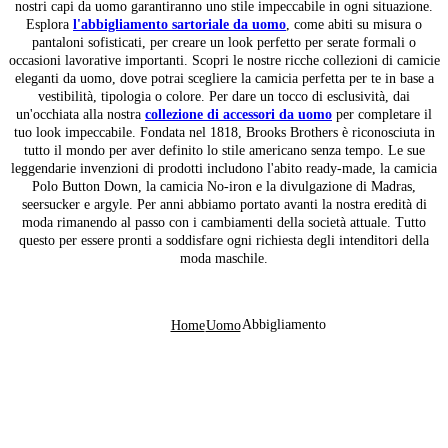
nostri capi da uomo garantiranno uno stile impeccabile in ogni situazione.
Esplora
l'abbigliamento sartoriale da uomo
, come abiti su misura o
pantaloni sofisticati, per creare un look perfetto per serate formali o
occasioni lavorative importanti. Scopri le nostre ricche collezioni di camicie
eleganti da uomo, dove potrai scegliere la camicia perfetta per te in base a
vestibilità, tipologia o colore. Per dare un tocco di esclusività, dai
un'occhiata alla nostra
collezione di accessori da uomo
per completare il
tuo look impeccabile. Fondata nel 1818, Brooks Brothers è riconosciuta in
tutto il mondo per aver definito lo stile americano senza tempo. Le sue
leggendarie invenzioni di prodotti includono l'abito ready-made, la camicia
Polo Button Down, la camicia No-iron e la divulgazione di Madras,
seersucker e argyle. Per anni abbiamo portato avanti la nostra eredità di
moda rimanendo al passo con i cambiamenti della società attuale. Tutto
questo per essere pronti a soddisfare ogni richiesta degli intenditori della
moda maschile.
Abbigliamento
Home
Uomo