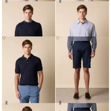
Maglia Girocollo in Cotone-Lino
Camicia Regular Fit in Seersucker
con Collo Button Down
CHF 96
CHF 98