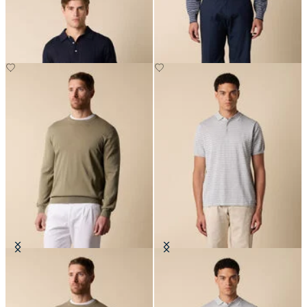
Polo in Maglia di Cotone-Lino
Bermuda in Cotone Popeline
CHF 105
CHF 80
Maglia Girocollo in Cotone Makò
Polo in Maglia di Cotone a Righe
CHF 90
CHF 115.50