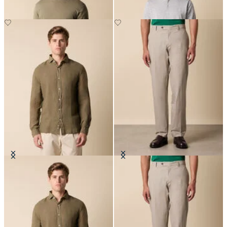
Camicia Slim Fit in Lino con Collo
Chino Elasticizzato in Popeline
Spread
CHF 92.50
CHF 108.50