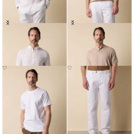
Camicia Slim Fit in Lino con Collo
T-Shirt Henley a Costina Piatta in
Button Down
Cotone-Lino
CHF 108.50
CHF 105