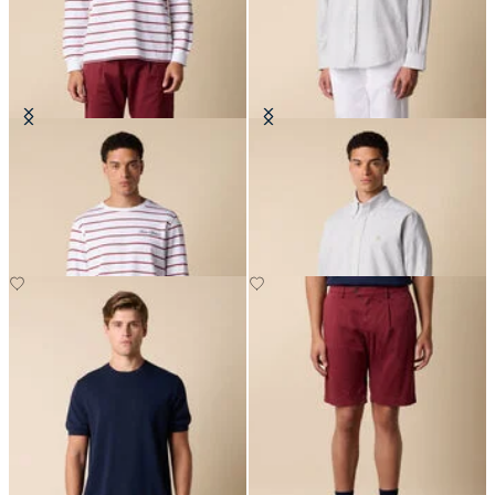
T-Shirt a Righe in Cotone con
Camicia Regular Fit in Seersucker
Logo
con Collo Button Down
CHF 77
CHF 98