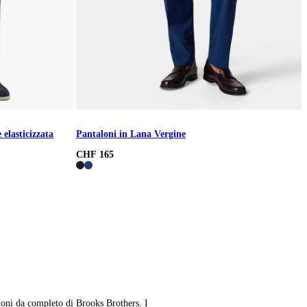
elasticizzata
Pantaloni in Lana Vergine
CHF 165
aloni da completo di Brooks Brothers. I