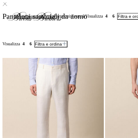
Pantaloni sartoriali da uomo
Pantaloni Formali
Visualizza
4
6
Filtra e or
Home
Uomo
Sartoriale
Visualizza
4
6
Filtra e ordina